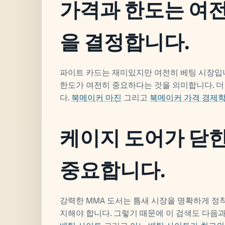
가격과 한도는 여전
을 결정합니다.
파이트 카드는 재미있지만 여전히 베팅 시장입니다
한도가 여전히 중요하다는 것을 의미합니다. 더
다.
북메이커 마진
그리고
북메이커 가격 경제
케이지 도어가 닫힌
중요합니다.
강력한 MMA 도서는 틈새 시장을 명확하게 정
지해야 합니다. 그렇기 때문에 이 검색도 다음