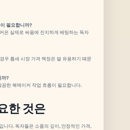
품이 필요합니까?
이커은 실제로 싸움에 진지하게 베팅하는 독자
경우 틈새 시장 가격 책정은 덜 유용하기 때문
니까?
 깔끔한 북메이커 작업 흐름이 필요합니다.
중요한 것은
입니다. 독자들은 소품의 깊이, 안정적인 가격,