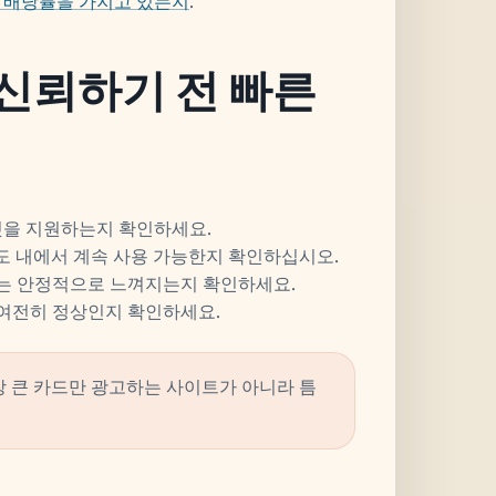
 배당률을 가지고 있는지
.
신뢰하기 전 빠른
것을 지원하는지 확인하세요.
한도 내에서 계속 사용 가능한지 확인하십시오.
는 안정적으로 느껴지는지 확인하세요.
 여전히 정상인지 확인하세요.
장 큰 카드만 광고하는 사이트가 아니라 틈