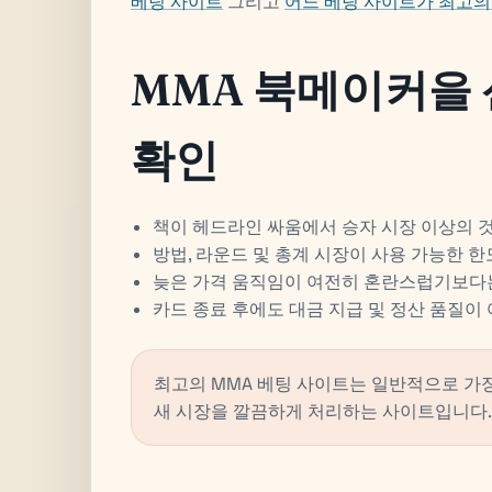
베팅 사이트
그리고
어느 베팅 사이트가 최고의
MMA 북메이커을 
확인
책이 헤드라인 싸움에서 승자 시장 이상의 
방법, 라운드 및 총계 시장이 사용 가능한 
늦은 가격 움직임이 여전히 혼란스럽기보다
카드 종료 후에도 대금 지급 및 정산 품질이
최고의 MMA 베팅 사이트는 일반적으로 가
새 시장을 깔끔하게 처리하는 사이트입니다.