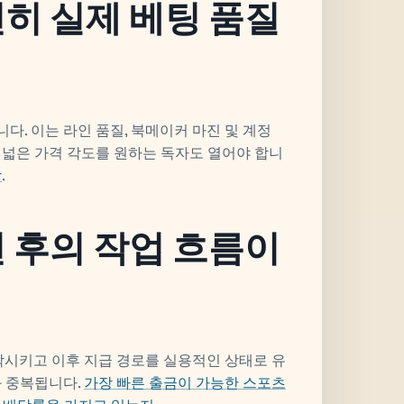
히 실제 베팅 품질
. 이는 라인 품질, 북메이커 마진 및 계정
 넓은 가격 각도를 원하는 독자도 열어야 합니
학
.
 후의 작업 흐름이
착시키고 이후 지급 경로를 실용적인 상태로 유
과 중복됩니다.
가장 빠른 출금이 가능한 스포츠