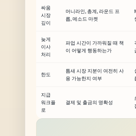
싸움
머니라인, 총계, 라운드 프
시장
롭, 메소드 마켓
깊이
늦게
파업 시간이 가까워질 때 책
이사
이 어떻게 행동하는가
처리
틈새 시장 지분이 여전히 사
한도
용 가능한지 여부
지급
워크플
결제 및 출금의 명확성
로