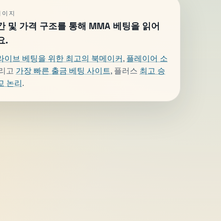
페이지
 및 가격 구조를 통해 MMA 베팅을 읽어
요.
라이브 베팅을 위한 최고의 북메이커
,
플레이어 소
그리고
가장 빠른 출금 베팅 사이트
, 플러스
최고 승
교 논리
.