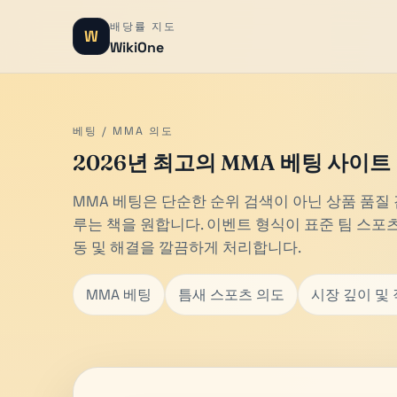
배당률 지도
W
WikiOne
베팅 / MMA 의도
2026년 최고의 MMA 베팅 사이트
MMA 베팅은 단순한 순위 검색이 아닌 상품 품질
루는 책을 원합니다. 이벤트 형식이 표준 팀 스포츠
동 및 해결을 깔끔하게 처리합니다.
MMA 베팅
틈새 스포츠 의도
시장 깊이 및