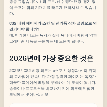
종종 그렇습니다. 초과 근무, 선수 명단 변경, 경기 형
식 구조는 합의 기대치를 빠르게 변화시킬 수 있습니
다.
CS2 베팅 페이지가 스킨 및 전리품 상자 설명으로 연
결되어야 합니까?
예. 이러한 비교는 독자가 실제 북메이커 베팅과 약한
그레이존 제품을 구분하는 데 도움이 됩니다.
2026년에 가장 중요한 것은
2026년 CS2 베팅 의도는 e스포츠 성장과 신뢰 위험
의 교차점에 있습니다. 가장 강력한 페이지는 독자가
깨끗한 북메이커 베팅을 구별하는 데 도움이 됩니다.
승률이나 프로모션을 비교하기 전에 피부에 인접한
도박에서 벗어나십시오.