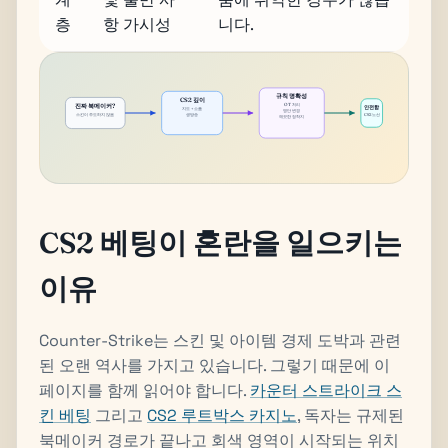
층
항 가시성
니다.
규칙 명확성
CS2 깊이
OT 처리
진짜 북메이커?
안전함
지도 + 소품
명단 변경
스킨이 주도하지 않음
생방송
CS2 노선
깨끗한 정착지
CS2 베팅이 혼란을 일으키는
이유
Counter-Strike는 스킨 및 아이템 경제 도박과 관련
된 오랜 역사를 가지고 있습니다. 그렇기 때문에 이
페이지를 함께 읽어야 합니다.
카운터 스트라이크 스
킨 베팅
그리고
CS2 루트박스 카지노
, 독자는 규제된
북메이커 경로가 끝나고 회색 영역이 시작되는 위치