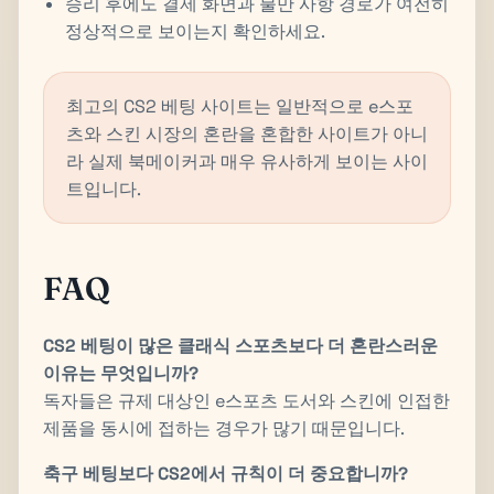
승리 후에도 결제 화면과 불만 사항 경로가 여전히
정상적으로 보이는지 확인하세요.
최고의 CS2 베팅 사이트는 일반적으로 e스포
츠와 스킨 시장의 혼란을 혼합한 사이트가 아니
라 실제 북메이커과 매우 유사하게 보이는 사이
트입니다.
FAQ
CS2 베팅이 많은 클래식 스포츠보다 더 혼란스러운
이유는 무엇입니까?
독자들은 규제 대상인 e스포츠 도서와 스킨에 인접한
제품을 동시에 접하는 경우가 많기 때문입니다.
축구 베팅보다 CS2에서 규칙이 더 중요합니까?