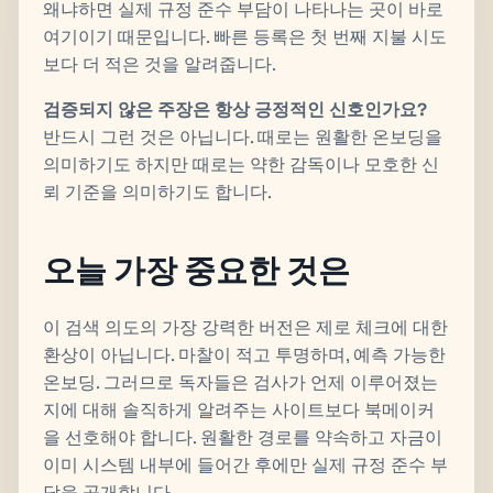
왜냐하면 실제 규정 준수 부담이 나타나는 곳이 바로
여기이기 때문입니다. 빠른 등록은 첫 번째 지불 시도
보다 더 적은 것을 알려줍니다.
검증되지 않은 주장은 항상 긍정적인 신호인가요?
반드시 그런 것은 아닙니다. 때로는 원활한 온보딩을
의미하기도 하지만 때로는 약한 감독이나 모호한 신
뢰 기준을 의미하기도 합니다.
오늘 가장 중요한 것은
이 검색 의도의 가장 강력한 버전은 제로 체크에 대한
환상이 아닙니다. 마찰이 적고 투명하며, 예측 가능한
온보딩. 그러므로 독자들은 검사가 언제 이루어졌는
지에 대해 솔직하게 알려주는 사이트보다 북메이커
을 선호해야 합니다. 원활한 경로를 약속하고 자금이
이미 시스템 내부에 들어간 후에만 실제 규정 준수 부
담을 공개합니다.