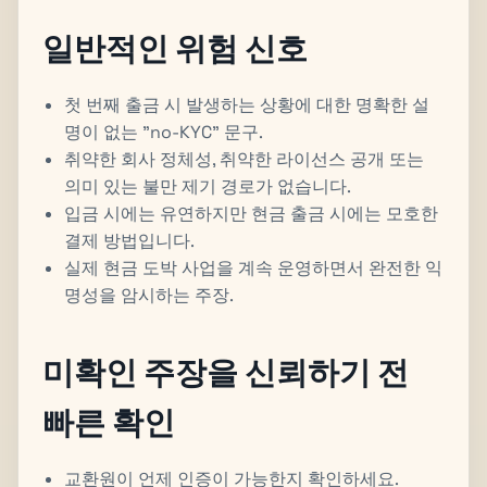
일반적인 위험 신호
첫 번째 출금 시 발생하는 상황에 대한 명확한 설
명이 없는 "no-KYC" 문구.
취약한 회사 정체성, 취약한 라이선스 공개 또는
의미 있는 불만 제기 경로가 없습니다.
입금 시에는 유연하지만 현금 출금 시에는 모호한
결제 방법입니다.
실제 현금 도박 사업을 계속 운영하면서 완전한 익
명성을 암시하는 주장.
미확인 주장을 신뢰하기 전
빠른 확인
교환원이 언제 인증이 가능한지 확인하세요.