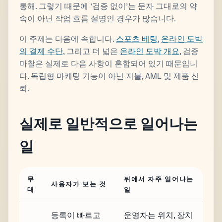
통해. 그렇기 때문에 '검증 없이'는 문자 그대로의 약
속이 아닌 작업 흐름 설명인 경우가 많습니다.
이 주제는 다음에 속합니다.
스포츠 베팅
,
온라인 도박
의 결제 수단
, 그리고 더 넓은
온라인 도박 개요
, 검증
마찰은 실제로 다음 사항이 혼합되어 있기 때문입니
다. 독립형 마케팅 기능이 아닌 지불, AML 및 제품 신
뢰.
실제로 일반적으로 일어나는
일
무
뒤에서 자주 일어나는
사용자가 보는 것
대
일
등록이 빠르고
운영자는 위치, 장치