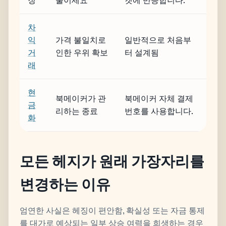
징
줄이세요
켓에 반응합니다.
차
익
가격 불일치로
일반적으로 처음부
거
인한 우위 확보
터 설계됨
래
현
북메이커가 관
북메이커 자체 결제
금
리하는 종료
번호를 사용합니다.
화
모든 헤지가 원래 가장자리를
변경하는 이유
엄연한 사실은 헤징이 편안함, 확실성 또는 자금 통제
를 대가로 예상되는 일부 상승 여력을 희생하는 경우