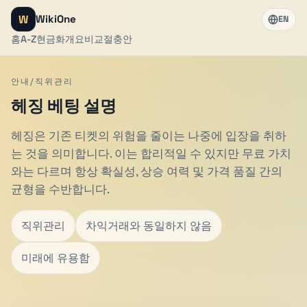
W
WikiOne
EN
홈
A-Z
현금화
개요
비교
절충안
안내/직위관리
헤징 베팅 설명
헤징은 기존 티켓의 위험을 줄이는 나중에 입장을 취하
는 것을 의미합니다. 이는 합리적일 수 있지만 무료 가치
와는 다르며 항상 확실성, 상승 여력 및 가격 품질 간의
균형을 수반합니다.
직위관리
차익거래와 동일하지 않음
미래에 유용함