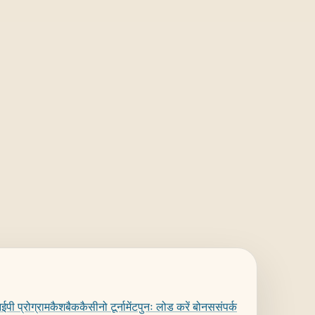
पी प्रोग्राम
कैशबैक
कैसीनो टूर्नामेंट
पुनः लोड करें बोनस
संपर्क