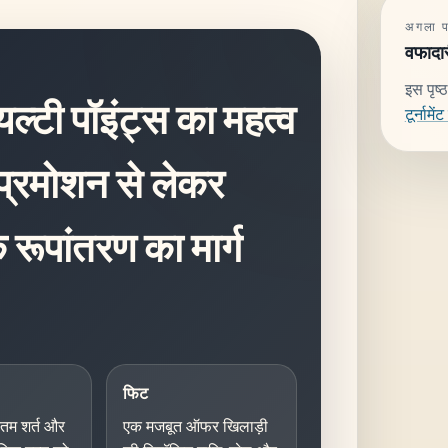
अगला पढ
वफादार
इस पृष्ठ
्टी पॉइंट्स का महत्व
टूर्नामे
प्रमोशन से लेकर
 रूपांतरण का मार्ग
फिट
कतम शर्त और
एक मजबूत ऑफर खिलाड़ी