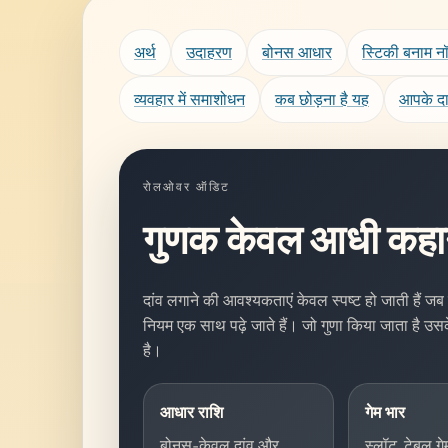
अर्थ
उदाहरण
बोनस आधार
स्टिकी बनाम न
व्यवहार में समाशोधन
कब छोड़ना है यह
आपके दा
रोलओवर ऑडिट
गुणक केवल आधी कहान
दांव लगाने की आवश्यकताएं केवल स्पष्ट हो जाती है
नियम एक साथ पढ़े जाते हैं। जो गुणा किया जाता है
है।
आधार राशि
गेम भार
बोनस-केवल दांव और
स्लॉट, टेबल ग