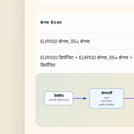
बोनस सेटअप
EUR100 बोनस, 35x बोनस
EUR100 डिपॉजिट + EUR100 बोनस, 35x बोनस +
डिपॉजिट
बोनस शर्तें
डिपॉजिट
गुणक
नकद शेष प्रवेश करता है
बोनस आधार
समाप्ति और सीमाएं