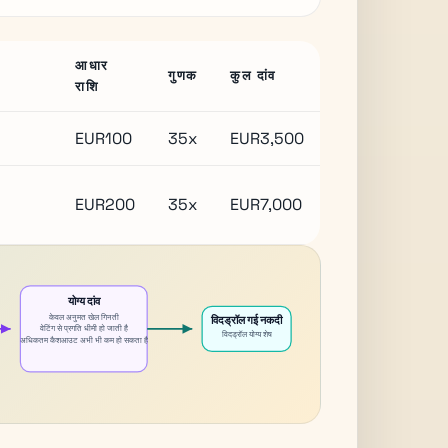
आधार
गुणक
कुल दांव
राशि
EUR100
35x
EUR3,500
EUR200
35x
EUR7,000
योग्य दांव
केवल अनुमत खेल गिनती
विदड्रॉल गई नकदी
वेटिंग से प्रगति धीमी हो जाती है
विदड्रॉल योग्य शेष
अधिकतम कैशआउट अभी भी कम हो सकता है