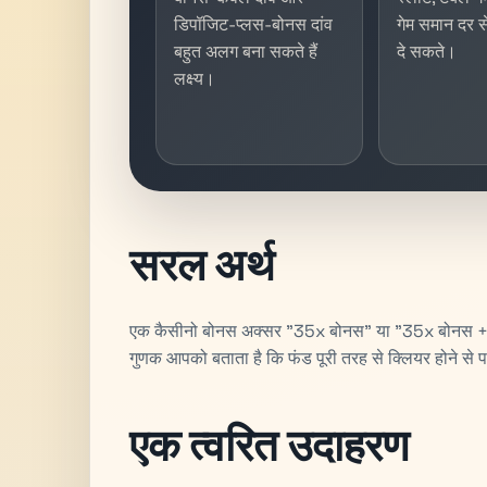
डिपॉजिट-प्लस-बोनस दांव
गेम समान दर स
बहुत अलग बना सकते हैं
दे सकते।
लक्ष्य।
सरल अर्थ
एक कैसीनो बोनस अक्सर "35x बोनस" या "35x बोनस + 
गुणक आपको बताता है कि फंड पूरी तरह से क्लियर होने से प
एक त्वरित उदाहरण