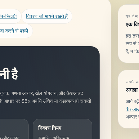
ॉन-स्टिकी
विवरण जो मायने रखते हैं
यह पेज 
एक विश
वा करने से पहले
इस तरह 
रूप से 
हैं, न 
ी है
अच्छे अ
अगला प
ं जब गुणक, गणना आधार, खेल योगदान, और कैशआउट
 उसके आधार पर 35x अवधि उचित या दंडात्मक हो सकती
आगे बढ़े
कैशआ
अक्सर 
निकास नियम
ेम और लाइव
समाप्ति, अधिकतम