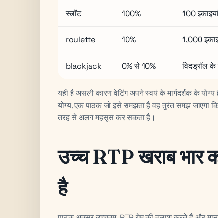
स्लॉट
100%
100 इकाइया
roulette
10%
1,000 इकाइ
blackjack
0% से 10%
विदड्रॉल के 
यही है असली कारण वेटिंग अपने स्वयं के मार्गदर्शक के योग्य
योग्य. एक पाठक जो इसे समझता है वह तुरंत समझ जाएगा कि दो 
तरह से अलग महसूस कर सकता है।
उच्च RTP खराब भार क
है
पाठक अक्सर उच्चतम-RTP गेम की तलाश करते हैं और मानते 