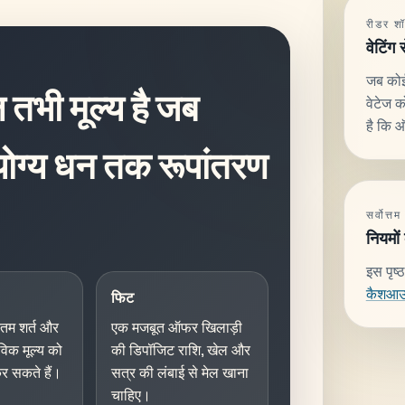
रीडर शॉ
वेटिंग
जब कोई
ल तभी मूल्य है जब
वेटेज क
है कि 
 योग्य धन तक रूपांतरण
सर्वोत्तम
नियमों
इस पृष्ठ
कैशआ
फिट
कतम शर्त और
एक मजबूत ऑफर खिलाड़ी
तविक मूल्य को
की डिपॉजिट राशि, खेल और
र सकते हैं।
सत्र की लंबाई से मेल खाना
चाहिए।