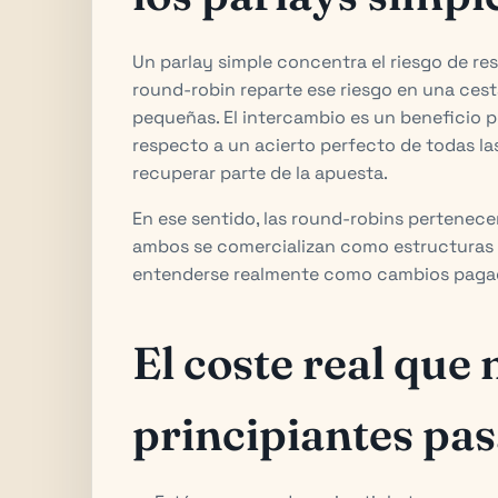
Un parlay simple concentra el riesgo de re
round-robin reparte ese riesgo en una ce
pequeñas. El intercambio es un beneficio
respecto a un acierto perfecto de todas la
recuperar parte de la apuesta.
En ese sentido, las round-robins pertenece
ambos se comercializan como estructuras 
entenderse realmente como cambios pagado
El coste real que
principiantes pas