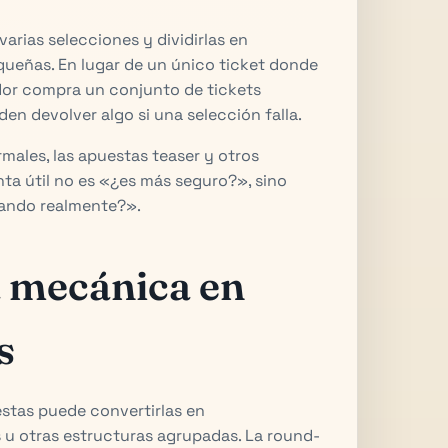
arias selecciones y dividirlas en
ueñas. En lugar de un único ticket donde
dor compra un conjunto de tickets
 devolver algo si una selección falla.
males, las apuestas teaser y otros
ta útil no es «¿es más seguro?», sino
ando realmente?».
 mecánica en
s
uestas puede convertirlas en
 u otras estructuras agrupadas. La round-