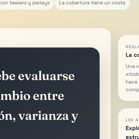
con teasers y parlays
La cobertura tiene un coste
REGLA
La c
Una r
be evaluarse
«todo
hace 
comp
ambio entre
ón, varianza y
LEE 
Expl
estr