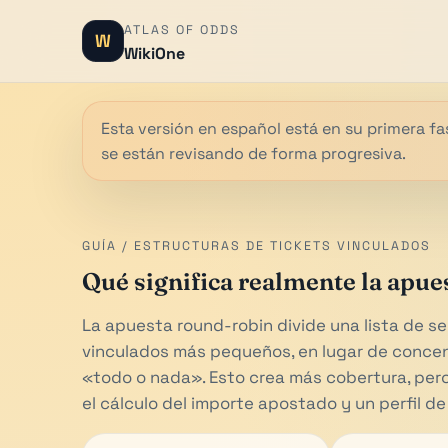
ATLAS OF ODDS
W
WikiOne
Esta versión en español está en su primera fas
se están revisando de forma progresiva.
GUÍA / ESTRUCTURAS DE TICKETS VINCULADOS
Qué significa realmente la apue
La apuesta round-robin divide una lista de se
vinculados más pequeños, en lugar de concen
«todo o nada». Esto crea más cobertura, per
el cálculo del importe apostado y un perfil d