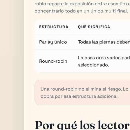
robin reparte la exposición entre esos tic
concentrarlo todo en un único multi final.
ESTRUCTURA
QUÉ SIGNIFICA
Parlay único
Todas las piernas deben 
La casa crea varios par
Round-robin
seleccionado.
Una round-robin no elimina el riesgo. Lo
cobra por esa estructura adicional.
Por qué los lecto