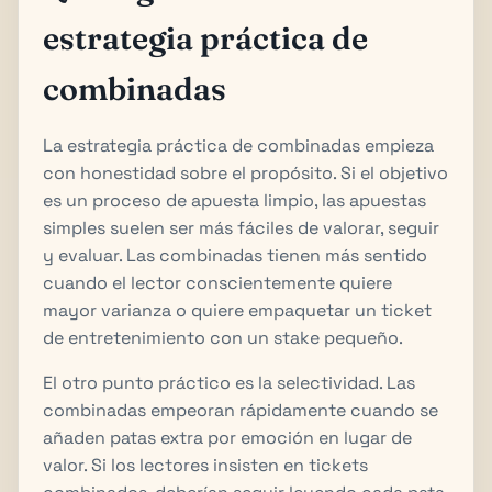
estrategia práctica de
combinadas
La estrategia práctica de combinadas empieza
con honestidad sobre el propósito. Si el objetivo
es un proceso de apuesta limpio, las apuestas
simples suelen ser más fáciles de valorar, seguir
y evaluar. Las combinadas tienen más sentido
cuando el lector conscientemente quiere
mayor varianza o quiere empaquetar un ticket
de entretenimiento con un stake pequeño.
El otro punto práctico es la selectividad. Las
combinadas empeoran rápidamente cuando se
añaden patas extra por emoción en lugar de
valor. Si los lectores insisten en tickets