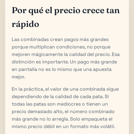
Por qué el precio crece tan
rápido
Las combinadas crean pagos más grandes
porque multiplican condiciones, no porque
mejoren mágicamente la calidad del precio. Esa
distinción es importante. Un pago más grande
en pantalla no es lo mismo que una apuesta
mejor.
En la práctica, el valor de una combinada sigue
dependiendo de la calidad de cada pata. Si
todas las patas son mediocres o tienen un
precio demasiado alto, el número combinado
más grande no lo arregla. Solo empaqueta el
mismo precio débil en un formato más volátil.