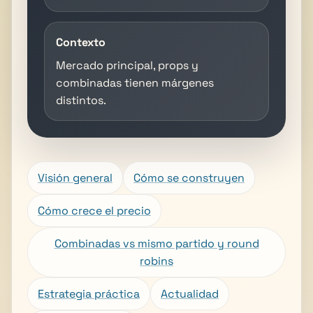
Contexto
Mercado principal, props y
combinadas tienen márgenes
distintos.
Visión general
Cómo se construyen
Cómo crece el precio
Combinadas vs mismo partido y round
robins
Estrategia práctica
Actualidad