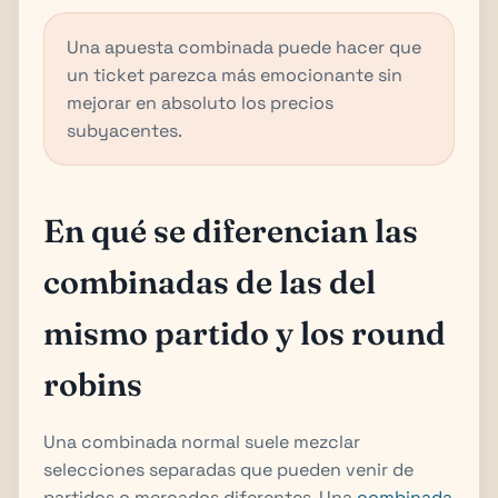
Una apuesta combinada puede hacer que
un ticket parezca más emocionante sin
mejorar en absoluto los precios
subyacentes.
En qué se diferencian las
combinadas de las del
mismo partido y los round
robins
Una combinada normal suele mezclar
selecciones separadas que pueden venir de
partidos o mercados diferentes. Una
combinada