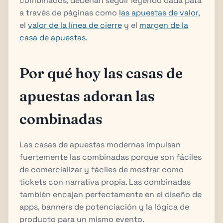
combinados, deberían seguir leyendo cada pata
a través de páginas como
las apuestas de valor
,
el
valor de la línea de cierre
y el
margen de la
casa de apuestas
.
Por qué hoy las casas de
apuestas adoran las
combinadas
Las casas de apuestas modernas impulsan
fuertemente las combinadas porque son fáciles
de comercializar y fáciles de mostrar como
tickets con narrativa propia. Las combinadas
también encajan perfectamente en el diseño de
apps, banners de potenciación y la lógica de
producto para un mismo evento.