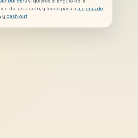
bet builders
si quieres el ángulo de la
mienta-producto, y luego pasa a
mejoras de
a
y
cash out
.