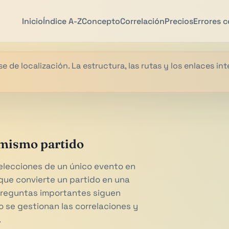
Inicio
Índice A-Z
Concepto
Correlación
Precios
Errores 
e de localización. La estructura, las rutas y los enlaces in
 mismo partido
elecciones de un único evento en
rque convierte un partido en una
 preguntas importantes siguen
o se gestionan las correlaciones y
.