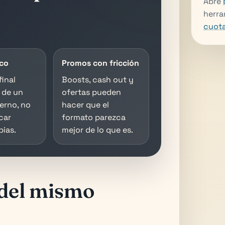
Abre
herra
cuot
aco
Promos con fricción
final
Boosts, cash out y
r de un
ofertas pueden
erno, no
hacer que el
car
formato parezca
pias.
mejor de lo que es.
 del mismo