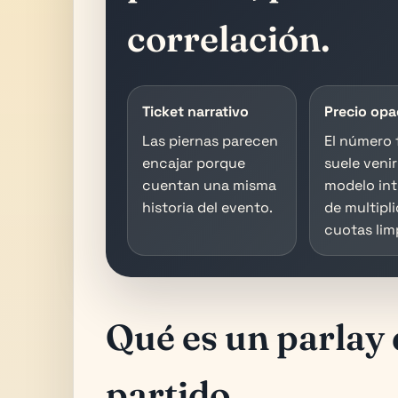
correlación.
Ticket narrativo
Precio op
Las piernas parecen
El número 
encajar porque
suele veni
cuentan una misma
modelo int
historia del evento.
de multipli
cuotas lim
Qué es un parlay
partido