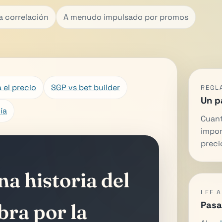
a correlación
A menudo impulsado por promos
 el precio
SGP vs bet builder
REGLA
Un p
ía
Cuant
impor
preci
a historia del
LEE 
Pasa
bra por la