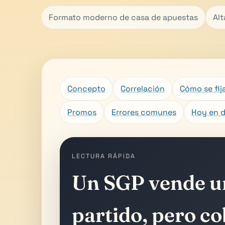
Formato moderno de casa de apuestas
Alt
Concepto
Correlación
Cómo se fija
Promos
Errores comunes
Hoy en d
LECTURA RÁPIDA
Un SGP vende un
partido, pero co