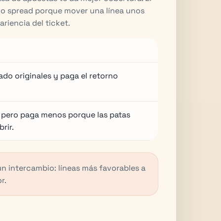
 spread porque mover una línea unos
riencia del ticket.
ado originales y paga el retorno
r pero paga menos porque las patas
rir.
un intercambio: líneas más favorables a
r.