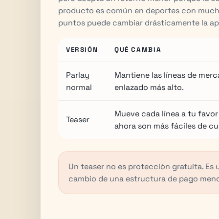
producto es común en deportes con mucho
puntos puede cambiar drásticamente la apa
VERSIÓN
QUÉ CAMBIA
Parlay
Mantiene las líneas de merc
normal
enlazado más alto.
Mueve cada línea a tu favo
Teaser
ahora son más fáciles de cub
Un teaser no es protección gratuita. Es 
cambio de una estructura de pago meno