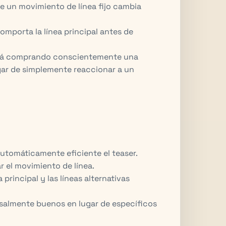
e un movimiento de línea fijo cambia
porta la línea principal antes de
está comprando conscientemente una
gar de simplemente reaccionar a un
automáticamente eficiente el teaser.
r el movimiento de línea.
 principal y las líneas alternativas
rsalmente buenos en lugar de específicos