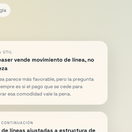
gia
 ÚTIL
easer vende movimiento de línea, no
eza
nea parece más favorable, pero la pregunta
siempre es si el pago que se cede para
ar esa comodidad vale la pena.
A CONTINUACIÓN
 de líneas ajustadas a estructura de