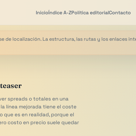
Inicio
Índice A-Z
Política editorial
Contacto
e de localización. La estructura, las rutas y los enlaces in
 teaser
er spreads o totales en una
la línea mejorada tiene el coste
o que es en realidad, porque el
ero costo en precio suele quedar