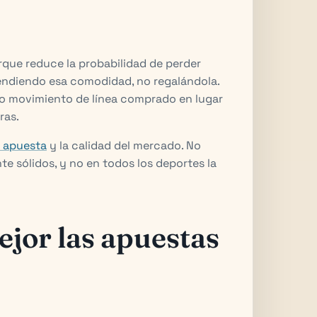
orque reduce la probabilidad de perder
vendiendo esa comodidad, no regalándola.
omo movimiento de línea comprado en lugar
ras.
e apuesta
y la calidad del mercado. No
e sólidos, y no en todos los deportes la
jor las apuestas