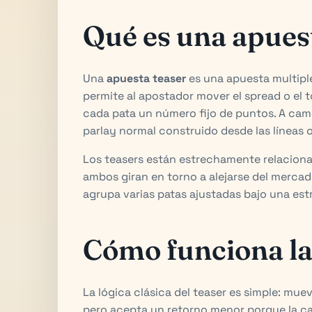
Qué es una apues
Una
apuesta teaser
es una apuesta multiple
permite al apostador mover el spread o el 
cada pata un número fijo de puntos. A cam
parlay normal construido desde las líneas o
Los teasers están estrechamente relacion
ambos giran en torno a alejarse del mercado
agrupa varias patas ajustadas bajo una est
Cómo funciona la
La lógica clásica del teaser es simple: mu
pero acepta un retorno menor porque la ca