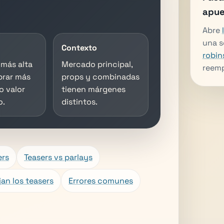
apue
Abre
una s
Contexto
robin
más alta
Mercado principal,
reemp
prar más
props y combinadas
o valor
tienen márgenes
o.
distintos.
ers
Teasers vs parlays
an los teasers
Errores comunes