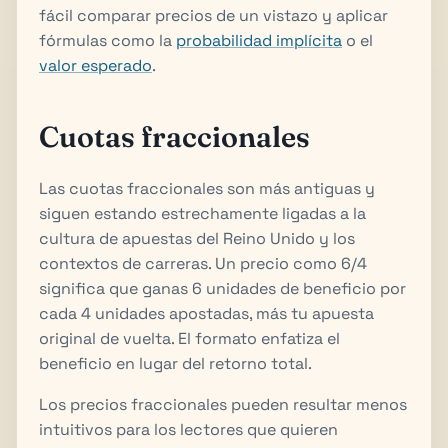
fácil comparar precios de un vistazo y aplicar
fórmulas como la
probabilidad implícita
o el
valor esperado
.
Cuotas fraccionales
Las cuotas fraccionales son más antiguas y
siguen estando estrechamente ligadas a la
cultura de apuestas del Reino Unido y los
contextos de carreras. Un precio como 6/4
significa que ganas 6 unidades de beneficio por
cada 4 unidades apostadas, más tu apuesta
original de vuelta. El formato enfatiza el
beneficio en lugar del retorno total.
Los precios fraccionales pueden resultar menos
intuitivos para los lectores que quieren