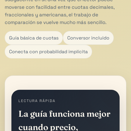
moverse con facilidad entre cuotas decimales,
fraccionales y americanas, el trabajo de
comparación se vuelve mucho más sencillo.
Guía básica de cuotas
Conversor incluido
Conecta con probabilidad implícita
LECTURA RÁPIDA
La guía funciona mejor
cuando precio,