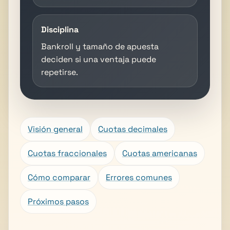
Disciplina
Bankroll y tamaño de apuesta
deciden si una ventaja puede
repetirse.
Visión general
Cuotas decimales
Cuotas fraccionales
Cuotas americanas
Cómo comparar
Errores comunes
Próximos pasos