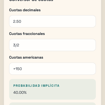
Cuotas decimales
Cuotas fraccionales
Cuotas americanas
PROBABILIDAD IMPLÍCITA
40.00%