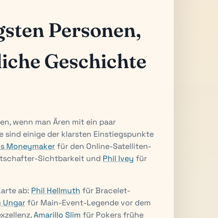
gsten Personen,
liche Geschichte
gen, wenn man Ären mit ein paar
 sind einige der klarsten Einstiegspunkte
is Moneymaker
für den Online-Satelliten-
tschafter-Sichtbarkeit und
Phil Ivey
für
Karte ab:
Phil Hellmuth
für Bracelet-
u Ungar
für Main-Event-Legende vor dem
xzellenz,
Amarillo Slim
für Pokers frühe