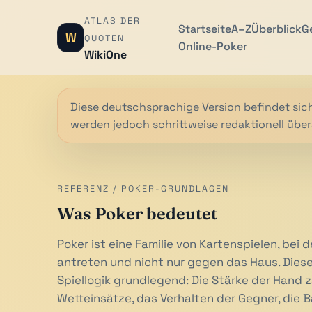
ATLAS DER
Startseite
A–Z
Überblick
G
W
QUOTEN
Online-Poker
WikiOne
Diese deutschsprachige Version befindet sich
werden jedoch schrittweise redaktionell über
REFERENZ / POKER-GRUNDLAGEN
Was Poker bedeutet
Poker ist eine Familie von Kartenspielen, bei
antreten und nicht nur gegen das Haus. Diese
Spiellogik grundlegend: Die Stärke der Hand z
Wetteinsätze, das Verhalten der Gegner, die Ba