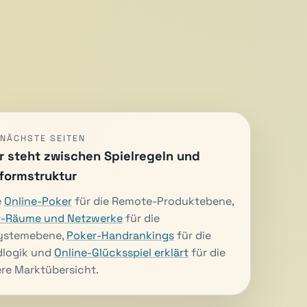
 NÄCHSTE SEITEN
r steht zwischen Spielregeln und
tformstruktur
e
Online-Poker
für die Remote-Produktebene,
r-Räume und Netzwerke
für die
ystemebene,
Poker-Handrankings
für die
dlogik und
Online-Glücksspiel erklärt
für die
re Marktübersicht.