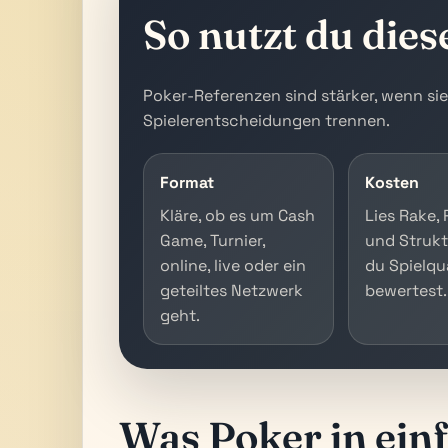
So nutzt du dies
Poker-Referenzen sind stärker, wenn sie
Spielerentscheidungen trennen.
Format
Kosten
Kläre, ob es um Cash
Lies Rake,
Game, Turnier,
und Strukt
online, live oder ein
du Spielqua
geteiltes Netzwerk
bewertest.
geht.
Was Poker in ein