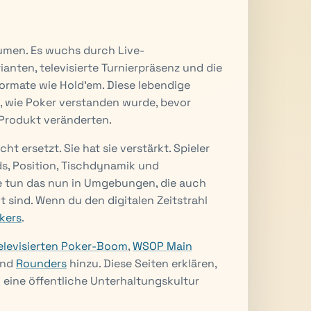
äumen. Es wuchs durch Live-
ianten, televisierte Turnierpräsenz und die
Formate wie Hold'em. Diese lebendige
t, wie Poker verstanden wurde, bevor
Produkt veränderten.
cht ersetzt. Sie hat sie verstärkt. Spieler
s, Position, Tischdynamik und
ie tun das nun in Umgebungen, die auch
sind. Wenn du den digitalen Zeitstrahl
kers
.
elevisierten Poker-Boom
,
WSOP Main
nd
Rounders
hinzu. Diese Seiten erklären,
h eine öffentliche Unterhaltungskultur