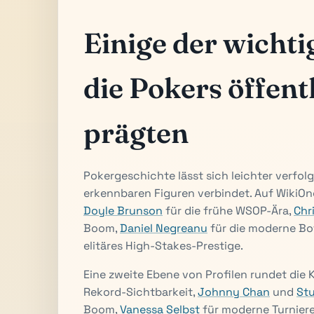
Einige der wichti
die Pokers öffent
prägten
Pokergeschichte lässt sich leichter verfol
erkennbaren Figuren verbindet. Auf WikiOne
Doyle Brunson
für die frühe WSOP-Ära,
Chr
Boom,
Daniel Negreanu
für die moderne Bo
elitäres High-Stakes-Prestige.
Eine zweite Ebene von Profilen rundet die 
Rekord-Sichtbarkeit,
Johnny Chan
und
St
Boom,
Vanessa Selbst
für moderne Turniere