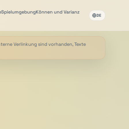
e
Spielumgebung
Können und Varianz
DE
nterne Verlinkung sind vorhanden, Texte