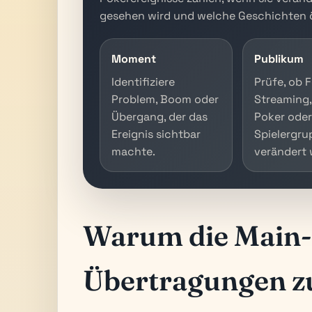
gesehen wird und welche Geschichten öf
Moment
Publikum
Identifiziere
Prüfe, ob 
Problem, Boom oder
Streaming,
Übergang, der das
Poker ode
Ereignis sichtbar
Spielergr
machte.
verändert
Warum die Main-
Übertragungen z