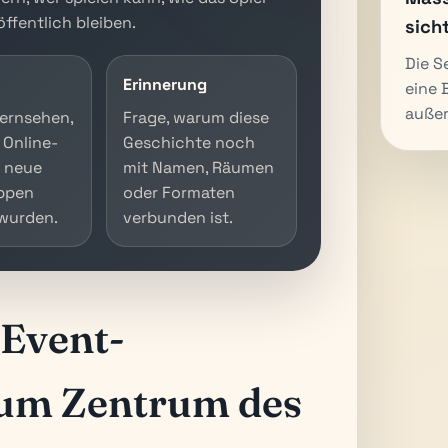
fentlich bleiben.
sich
Die S
Erinnerung
eine 
außer
Fernsehen,
Frage, warum diese
 Online-
Geschichte noch
r neue
mit Namen, Räumen
uppen
oder Formaten
 wurden.
verbunden ist.
Event-
um Zentrum des