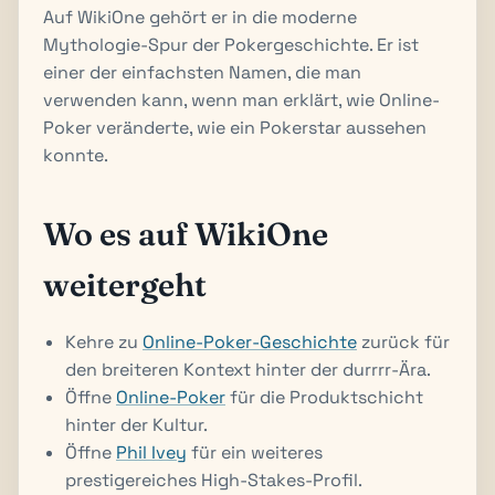
Auf WikiOne gehört er in die moderne
Mythologie-Spur der Pokergeschichte. Er ist
einer der einfachsten Namen, die man
verwenden kann, wenn man erklärt, wie Online-
Poker veränderte, wie ein Pokerstar aussehen
konnte.
Wo es auf WikiOne
weitergeht
Kehre zu
Online-Poker-Geschichte
zurück für
den breiteren Kontext hinter der durrrr-Ära.
Öffne
Online-Poker
für die Produktschicht
hinter der Kultur.
Öffne
Phil Ivey
für ein weiteres
prestigereiches High-Stakes-Profil.