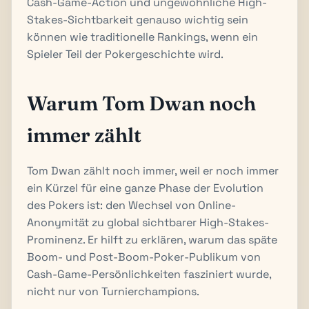
Cash-Game-Action und ungewöhnliche High-
Stakes-Sichtbarkeit genauso wichtig sein
können wie traditionelle Rankings, wenn ein
Spieler Teil der Pokergeschichte wird.
Warum Tom Dwan noch
immer zählt
Tom Dwan zählt noch immer, weil er noch immer
ein Kürzel für eine ganze Phase der Evolution
des Pokers ist: den Wechsel von Online-
Anonymität zu global sichtbarer High-Stakes-
Prominenz. Er hilft zu erklären, warum das späte
Boom- und Post-Boom-Poker-Publikum von
Cash-Game-Persönlichkeiten fasziniert wurde,
nicht nur von Turnierchampions.