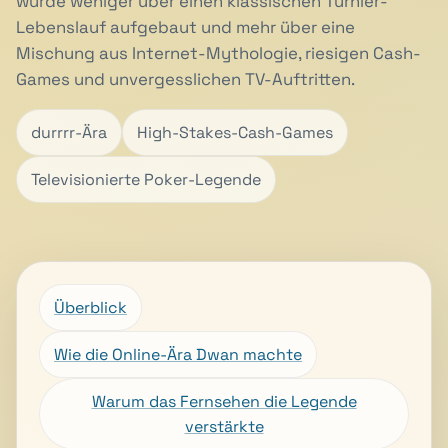
wurde weniger über einen klassischen Turnier-
Lebenslauf aufgebaut und mehr über eine
Mischung aus Internet-Mythologie, riesigen Cash-
Games und unvergesslichen TV-Auftritten.
durrrr-Ära
High-Stakes-Cash-Games
Televisionierte Poker-Legende
Überblick
Wie die Online-Ära Dwan machte
Warum das Fernsehen die Legende
verstärkte