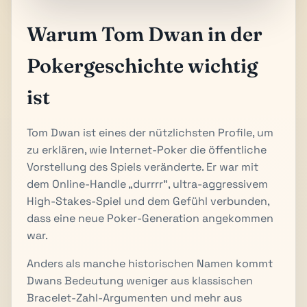
Warum Tom Dwan in der
Pokergeschichte wichtig
ist
Tom Dwan ist eines der nützlichsten Profile, um
zu erklären, wie Internet-Poker die öffentliche
Vorstellung des Spiels veränderte. Er war mit
dem Online-Handle „durrrr", ultra-aggressivem
High-Stakes-Spiel und dem Gefühl verbunden,
dass eine neue Poker-Generation angekommen
war.
Anders als manche historischen Namen kommt
Dwans Bedeutung weniger aus klassischen
Bracelet-Zahl-Argumenten und mehr aus