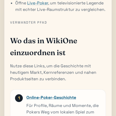
Öffne
Live-Poker
, um televisionierte Legende
mit echter Live-Raumstruktur zu vergleichen.
VERWANDTER PFAD
Wo das in WikiOne
einzuordnen ist
Nutze diese Links, um die Geschichte mit
heutigem Markt, Kernreferenzen und nahen
Produktseiten zu verbinden.
Online-Poker-Geschichte
Für Profile, Räume und Momente, die
Pokers Weg vom lokalen Spiel zum