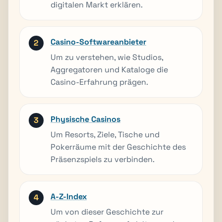
digitalen Markt erklären.
Casino-Softwareanbieter
Um zu verstehen, wie Studios,
Aggregatoren und Kataloge die
Casino-Erfahrung prägen.
Physische Casinos
Um Resorts, Ziele, Tische und
Pokerräume mit der Geschichte des
Präsenzspiels zu verbinden.
A-Z-Index
Um von dieser Geschichte zur