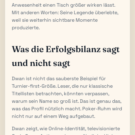
Anwesenheit einen Tisch größer wirken lässt.
Mit anderen Worten: Seine Legende überlebte,
weil sie weiterhin sichtbare Momente
produzierte.
Was die Erfolgsbilanz sagt
und nicht sagt
Dwan ist nicht das sauberste Beispiel für
Turnier-first-Größe. Leser, die nur klassische
Titellisten betrachten, könnten verpassen,
warum sein Name so groß ist. Das ist genau das,
was das Profil nützlich macht. Poker-Ruhm wird
nicht nur auf einem Weg aufgebaut.
Dwan zeigt, wie Online-Identität, televisionierte