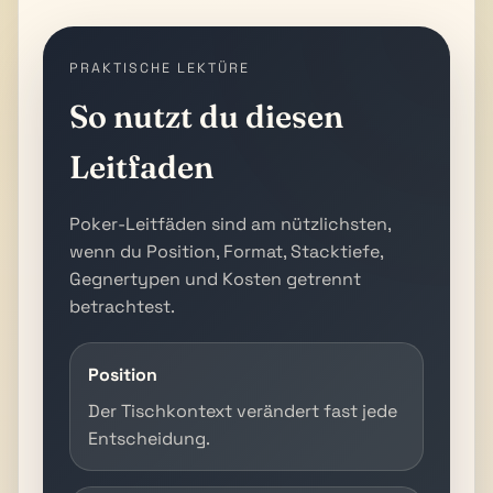
PRAKTISCHE LEKTÜRE
So nutzt du diesen
Leitfaden
Poker-Leitfäden sind am nützlichsten,
wenn du Position, Format, Stacktiefe,
Gegnertypen und Kosten getrennt
betrachtest.
Position
Der Tischkontext verändert fast jede
Entscheidung.