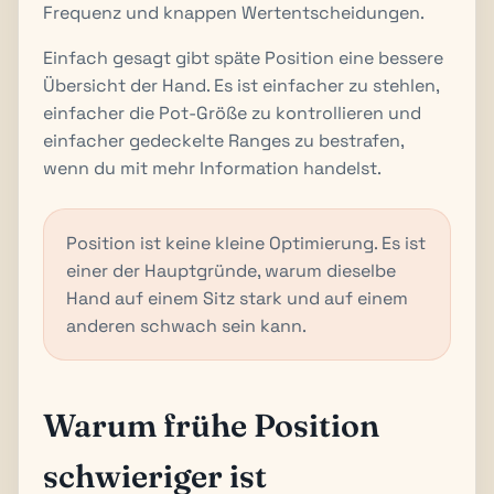
Frequenz und knappen Wertentscheidungen.
Einfach gesagt gibt späte Position eine bessere
Übersicht der Hand. Es ist einfacher zu stehlen,
einfacher die Pot-Größe zu kontrollieren und
einfacher gedeckelte Ranges zu bestrafen,
wenn du mit mehr Information handelst.
Position ist keine kleine Optimierung. Es ist
einer der Hauptgründe, warum dieselbe
Hand auf einem Sitz stark und auf einem
anderen schwach sein kann.
Warum frühe Position
schwieriger ist