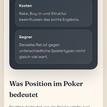
Kosten
Rake, Buy-in und Struktur
beeinflussen das echte Ergebnis.
Gegner
Derselbe Rat ist gegen
unterschiedliche Spielertypen nicht
gleich viel wert.
Was Position im Poker
bedeutet
Position bedeutet, wo ein Spieler relativ zum