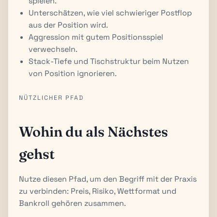
spielen.
Unterschätzen, wie viel schwieriger Postflop
aus der Position wird.
Aggression mit gutem Positionsspiel
verwechseln.
Stack-Tiefe und Tischstruktur beim Nutzen
von Position ignorieren.
NÜTZLICHER PFAD
Wohin du als Nächstes
gehst
Nutze diesen Pfad, um den Begriff mit der Praxis
zu verbinden: Preis, Risiko, Wettformat und
Bankroll gehören zusammen.