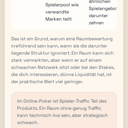
ähnlichen
Spielerpool wie
Spielangebot
verwandte
darunter
Marken teilt
zehren
Das ist ein Grund, warum eine Raumbewertung
irreführend sein kann, wenn sie die darunter
liegende Struktur ignoriert. Ein Raum kann sich
stark vermarkten, aber wenn er auf einem
schwachen Netzwerk sitzt oder bei den Stakes,
die dich interessieren, dünne Liquidität hat, ist
der praktische Wert viel geringer.
Im Online-Poker ist Spieler-Traffic Teil des
Produkts. Ein Raum ohne genug Traffic
kann technisch live sein, aber strategisch
schwach.