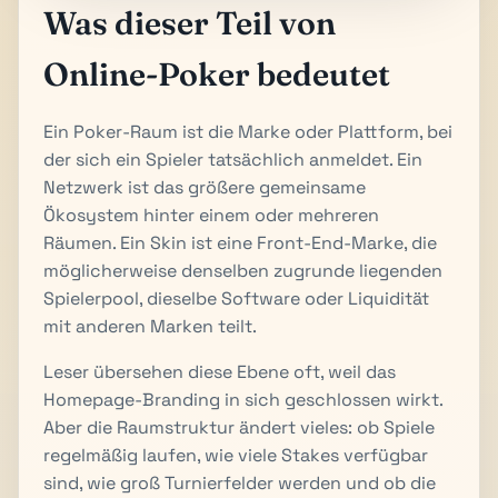
Was dieser Teil von
Online-Poker bedeutet
Ein Poker-Raum ist die Marke oder Plattform, bei
der sich ein Spieler tatsächlich anmeldet. Ein
Netzwerk ist das größere gemeinsame
Ökosystem hinter einem oder mehreren
Räumen. Ein Skin ist eine Front-End-Marke, die
möglicherweise denselben zugrunde liegenden
Spielerpool, dieselbe Software oder Liquidität
mit anderen Marken teilt.
Leser übersehen diese Ebene oft, weil das
Homepage-Branding in sich geschlossen wirkt.
Aber die Raumstruktur ändert vieles: ob Spiele
regelmäßig laufen, wie viele Stakes verfügbar
sind, wie groß Turnierfelder werden und ob die