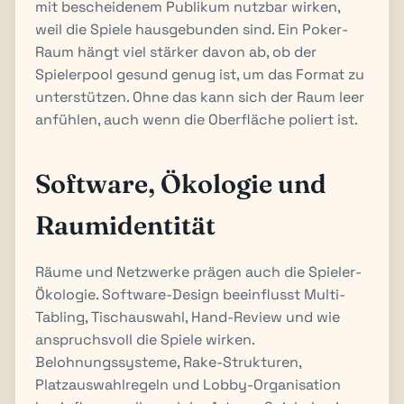
mit bescheidenem Publikum nutzbar wirken,
weil die Spiele hausgebunden sind. Ein Poker-
Raum hängt viel stärker davon ab, ob der
Spielerpool gesund genug ist, um das Format zu
unterstützen. Ohne das kann sich der Raum leer
anfühlen, auch wenn die Oberfläche poliert ist.
Software, Ökologie und
Raumidentität
Räume und Netzwerke prägen auch die Spieler-
Ökologie. Software-Design beeinflusst Multi-
Tabling, Tischauswahl, Hand-Review und wie
anspruchsvoll die Spiele wirken.
Belohnungssysteme, Rake-Strukturen,
Platzauswahlregeln und Lobby-Organisation