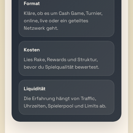
Format
Kläre, ob es um Cash Game, Turnier,
online, live oder ein geteiltes
Netzwerk geht.
Kosten
Lies Rake, Rewards und Struktur,
bevor du Spielqualität bewertest.
Liquidität
Die Erfahrung hängt von Traffic,
Uhrzeiten, Spielerpool und Limits ab.