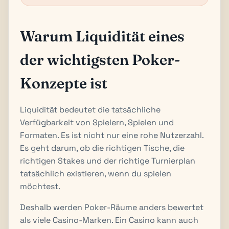
Warum Liquidität eines
der wichtigsten Poker-
Konzepte ist
Liquidität bedeutet die tatsächliche
Verfügbarkeit von Spielern, Spielen und
Formaten. Es ist nicht nur eine rohe Nutzerzahl.
Es geht darum, ob die richtigen Tische, die
richtigen Stakes und der richtige Turnierplan
tatsächlich existieren, wenn du spielen
möchtest.
Deshalb werden Poker-Räume anders bewertet
als viele Casino-Marken. Ein Casino kann auch