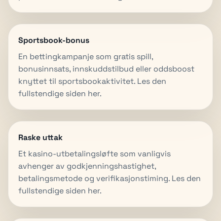
Sportsbook-bonus
En bettingkampanje som gratis spill,
bonusinnsats, innskuddstilbud eller oddsboost
knyttet til sportsbookaktivitet. Les den
fullstendige siden
her
.
Raske uttak
Et kasino-utbetalingsløfte som vanligvis
avhenger av godkjenningshastighet,
betalingsmetode og verifikasjonstiming. Les den
fullstendige siden
her
.