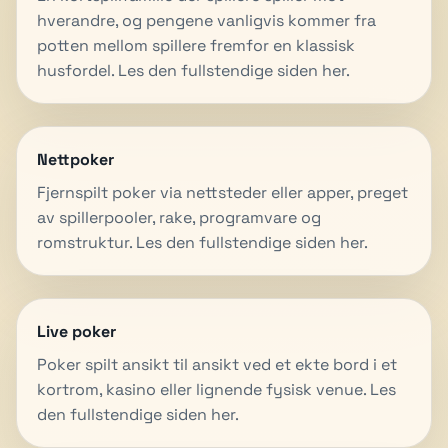
hverandre, og pengene vanligvis kommer fra
potten mellom spillere fremfor en klassisk
husfordel. Les den fullstendige siden
her
.
Nettpoker
Fjernspilt poker via nettsteder eller apper, preget
av spillerpooler, rake, programvare og
romstruktur. Les den fullstendige siden
her
.
Live poker
Poker spilt ansikt til ansikt ved et ekte bord i et
kortrom, kasino eller lignende fysisk venue. Les
den fullstendige siden
her
.