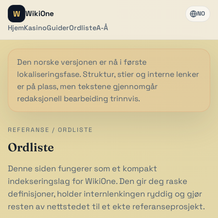
W
WikiOne
NO
Hjem
Kasino
Guider
Ordliste
A-Å
Den norske versjonen er nå i første
lokaliseringsfase. Struktur, stier og interne lenker
er på plass, men tekstene gjennomgår
redaksjonell bearbeiding trinnvis.
REFERANSE / ORDLISTE
Ordliste
Denne siden fungerer som et kompakt
indekseringslag for WikiOne. Den gir deg raske
definisjoner, holder internlenkingen ryddig og gjør
resten av nettstedet til et ekte referanseprosjekt.