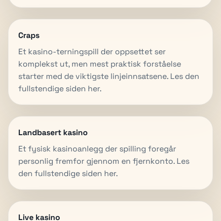
Craps
Et kasino-terningspill der oppsettet ser
komplekst ut, men mest praktisk forståelse
starter med de viktigste linjeinnsatsene. Les den
fullstendige siden
her
.
Landbasert kasino
Et fysisk kasinoanlegg der spilling foregår
personlig fremfor gjennom en fjernkonto. Les
den fullstendige siden
her
.
Live kasino