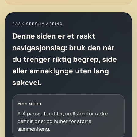
RASK OPPSUMMERING
Denne siden er et raskt
navigasjonslag: bruk den når
du trenger riktig begrep, side
eller emneklynge uten lang
søkevei.
Finn siden
A-Å passer for titler, ordlisten for raske
definisjoner og huber for større
sammenheng.