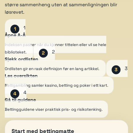
større sammenheng uten at sammenligningen blir
løsrevet.
1
Åpne A-Å
Indeksen passer når du kjenner tittelen eller vil se hele
2
biblioteket.
Sjekk ordlisten
3
Ordlisten gir en rask definisjon før en lang artikkel.
Les oversikten
Nettgambling samler kasino, betting og poker i ett kart.
4
Gå til guidene
Bettingguidene viser praktisk pris- og risikotenking.
Start med bettingmatte