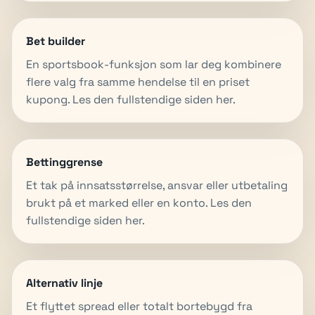
Bet builder
En sportsbook-funksjon som lar deg kombinere
flere valg fra samme hendelse til en priset
kupong. Les den fullstendige siden
her
.
Bettinggrense
Et tak på innsatsstørrelse, ansvar eller utbetaling
brukt på et marked eller en konto. Les den
fullstendige siden
her
.
Alternativ linje
Et flyttet spread eller totalt bortebygd fra