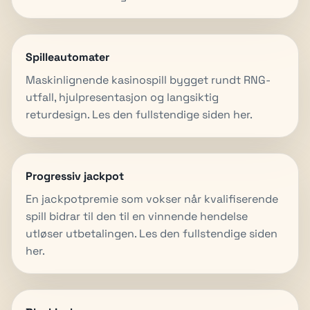
Spilleautomater
Maskinlignende kasinospill bygget rundt RNG-
utfall, hjulpresentasjon og langsiktig
returdesign. Les den fullstendige siden
her
.
Progressiv jackpot
En jackpotpremie som vokser når kvalifiserende
spill bidrar til den til en vinnende hendelse
utløser utbetalingen. Les den fullstendige siden
her
.