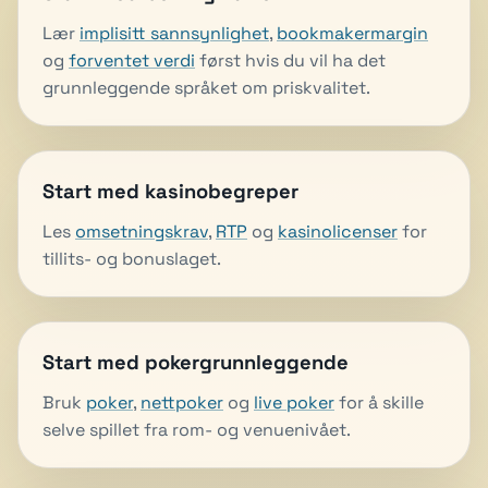
Lær
implisitt sannsynlighet
,
bookmakermargin
og
forventet verdi
først hvis du vil ha det
grunnleggende språket om priskvalitet.
Start med kasinobegreper
Les
omsetningskrav
,
RTP
og
kasinolicenser
for
tillits- og bonuslaget.
Start med pokergrunnleggende
Bruk
poker
,
nettpoker
og
live poker
for å skille
selve spillet fra rom- og venuenivået.