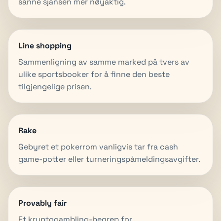
sanne sjansen mer nøyaktig.
Line shopping
Sammenligning av samme marked på tvers av
ulike sportsbooker for å finne den beste
tilgjengelige prisen.
Rake
Gebyret et pokerrom vanligvis tar fra cash
game-potter eller turneringspåmeldingsavgifter.
Provably fair
Et kryptogambling-begrep for