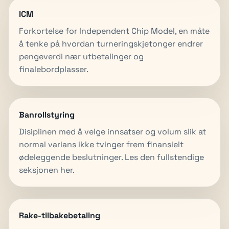
ICM
Forkortelse for Independent Chip Model, en måte
å tenke på hvordan turneringskjetonger endrer
pengeverdi nær utbetalinger og
finalebordplasser.
Banrollstyring
Disiplinen med å velge innsatser og volum slik at
normal varians ikke tvinger frem finansielt
ødeleggende beslutninger. Les den fullstendige
seksjonen
her
.
Rake-tilbakebetaling