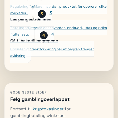
Regulering forklarer hvordan produktet får operere i ulike
3
markeder.
Les pengestrømmen
Betalingssystemer viser hvordan innskudd, uttak og risiko
4
flytter seg.
Gå tilbake til begrepene
Ordlisten gir rask forklaring når et begrep trenger
avklaring.
GODE NESTE SIDER
Følg gamblingoverlappet
Fortsett til
krypto­kasinoer
for
gamblingbetalingsvinkelen.