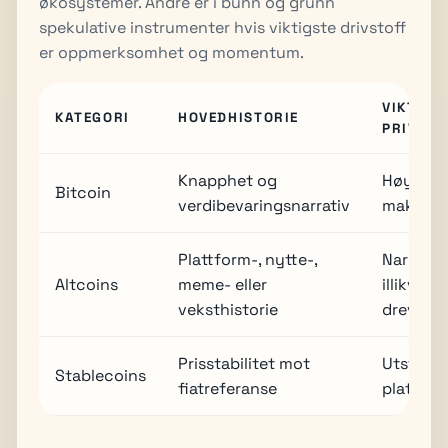
økosystemer. Andre er i bunn og grunn
spekulative instrumenter hvis viktigste drivstoff
er oppmerksomhet og momentum.
VIKTIGS
KATEGORI
HOVEDHISTORIE
PRIVATR
Knapphet og
Høy volat
Bitcoin
verdibevaringsnarrativ
makrosen
Plattform-, nytte-,
Narrativ
Altcoins
meme- eller
illikvidi
veksthistorie
drevet p
Prisstabilitet mot
Utsteder
Stablecoins
fiatreferanse
plattfo