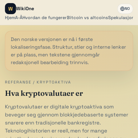
W
WikiOne
NO
Hjem
A-Å
Hvordan de fungerer
Bitcoin vs altcoins
Spekulasjon
R
Den norske versjonen er nå i første
lokaliseringsfase. Struktur, stier og interne lenker
er på plass, men tekstene gjennomgår
redaksjonell bearbeiding trinnvis.
REFERANSE / KRYPTOAKTIVA
Hva kryptovalutaer er
Kryptovalutaer er digitale kryptoaktiva som
beveger seg gjennom blokkjede­baserte systemer
snarere enn tradisjonelle bankregistre.
Teknologihistorien er reell, men for mange