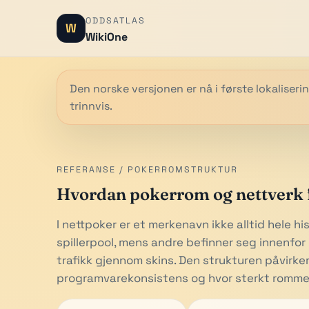
ODDSATLAS
W
WikiOne
Den norske versjonen er nå i første lokaliseri
trinnvis.
REFERANSE / POKERROMSTRUKTUR
Hvordan pokerrom og nettverk 
I nettpoker er et merkenavn ikke alltid hele hi
spillerpool, mens andre befinner seg innenfor e
trafikk gjennom skins. Den strukturen påvirker l
programvarekonsistens og hvor sterkt rommet 