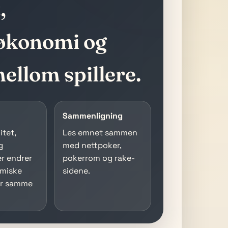
,
økonomi og
llom spillere.
Sammenligning
itet,
Les emnet sammen
g
med nettpoker,
r endrer
pokerrom og rake-
miske
sidene.
r samme