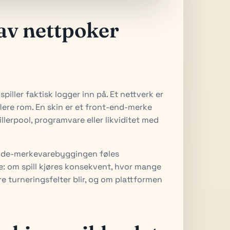
av nettpoker
piller faktisk logger inn på. Et nettverk er
flere rom. En skin er et front-end-merke
erpool, programvare eller likviditet med
mside-merkevarebyggingen føles
: om spill kjøres konsekvent, hvor mange
re turneringsfelter blir, og om plattformen