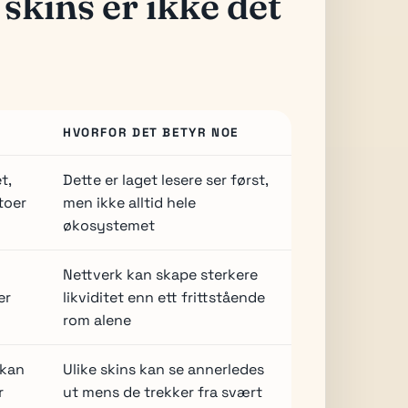
skins er ikke det
HVORFOR DET BETYR NOE
t,
Dette er laget lesere ser først,
toer
men ikke alltid hele
økosystemet
Nettverk kan skape sterkere
er
likviditet enn ett frittstående
rom alene
 kan
Ulike skins kan se annerledes
r
ut mens de trekker fra svært