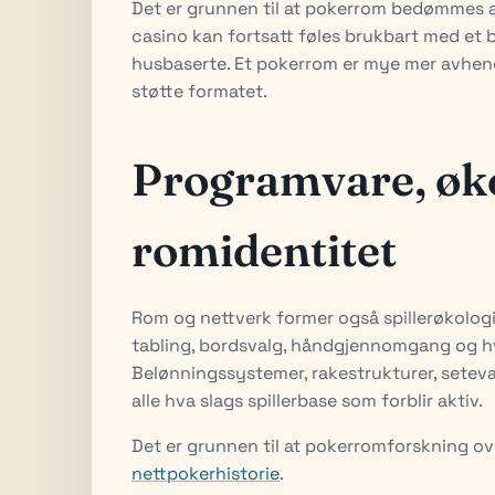
Det er grunnen til at pokerrom bedømmes 
casino kan fortsatt føles brukbart med et b
husbaserte. Et pokerrom er mye mer avhengi
støtte formatet.
Programvare, øko
romidentitet
Rom og nettverk former også spillerøkologi
tabling, bordsvalg, håndgjennomgang og hv
Belønningssystemer, rakestrukturer, seteva
alle hva slags spillerbase som forblir aktiv.
Det er grunnen til at pokerromforskning o
nettpokerhistorie
.