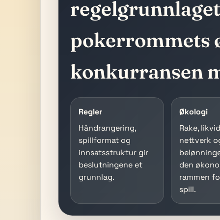
regelgrunnlaget
pokerrommets 
konkurransen me
Regler
Økologi
Håndrangering,
Rake, likvid
spillformat og
nettverk o
innsatsstruktur gir
belønninge
beslutningene et
den økono
grunnlag.
rammen fo
spill.