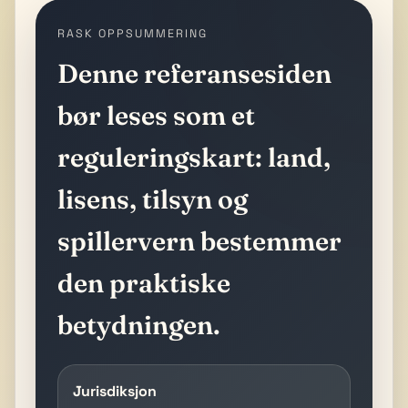
RASK OPPSUMMERING
Denne referansesiden
bør leses som et
reguleringskart: land,
lisens, tilsyn og
spillervern bestemmer
den praktiske
betydningen.
Jurisdiksjon