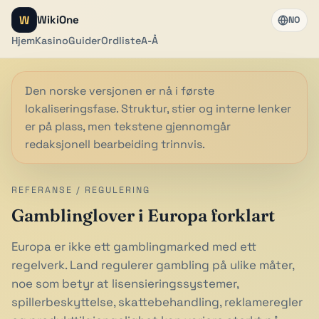
W
WikiOne
NO
Hjem
Kasino
Guider
Ordliste
A-Å
Den norske versjonen er nå i første
lokaliseringsfase. Struktur, stier og interne lenker
er på plass, men tekstene gjennomgår
redaksjonell bearbeiding trinnvis.
REFERANSE / REGULERING
Gamblinglover i Europa forklart
Europa er ikke ett gamblingmarked med ett
regelverk. Land regulerer gambling på ulike måter,
noe som betyr at lisensieringssystemer,
spillerbeskyttelse, skattebehandling, reklameregler