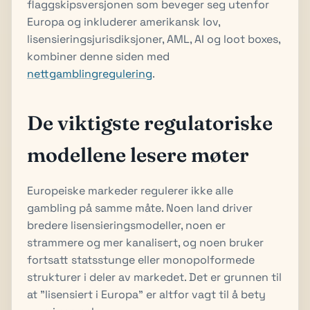
flaggskipsversjonen som beveger seg utenfor
Europa og inkluderer amerikansk lov,
lisensieringsjurisdiksjoner, AML, AI og loot boxes,
kombiner denne siden med
nettgamblingregulering
.
De viktigste regulatoriske
modellene lesere møter
Europeiske markeder regulerer ikke alle
gambling på samme måte. Noen land driver
bredere lisensieringsmodeller, noen er
strammere og mer kanalisert, og noen bruker
fortsatt statsstunge eller monopolformede
strukturer i deler av markedet. Det er grunnen til
at "lisensiert i Europa" er altfor vagt til å bety