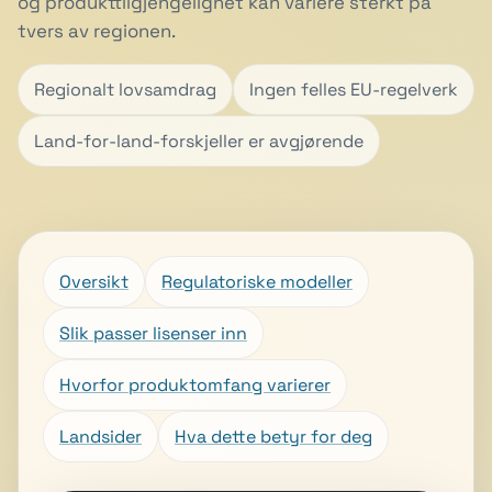
og produkttilgjengelighet kan variere sterkt på
tvers av regionen.
Regionalt lovsamdrag
Ingen felles EU-regelverk
Land-for-land-forskjeller er avgjørende
Oversikt
Regulatoriske modeller
Slik passer lisenser inn
Hvorfor produktomfang varierer
Landsider
Hva dette betyr for deg