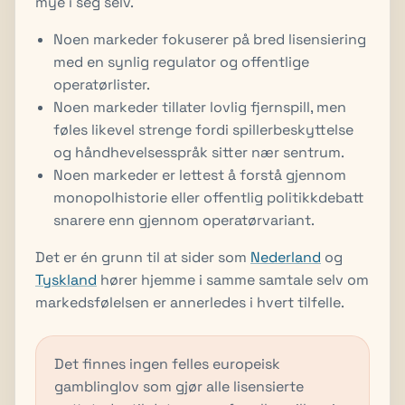
mye i seg selv.
Noen markeder fokuserer på bred lisensiering
med en synlig regulator og offentlige
operatørlister.
Noen markeder tillater lovlig fjernspill, men
føles likevel strenge fordi spillerbeskyttelse
og håndhevelsesspråk sitter nær sentrum.
Noen markeder er lettest å forstå gjennom
monopolhistorie eller offentlig politikkdebatt
snarere enn gjennom operatørvariant.
Det er én grunn til at sider som
Nederland
og
Tyskland
hører hjemme i samme samtale selv om
markedsfølelsen er annerledes i hvert tilfelle.
Det finnes ingen felles europeisk
gamblinglov som gjør alle lisensierte