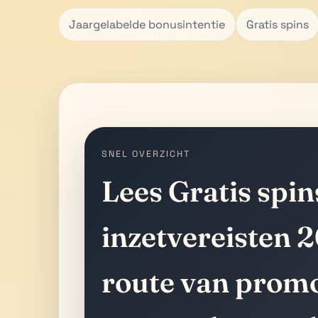
Jaargelabelde bonusintentie
Gratis spins
SNEL OVERZICHT
Lees Gratis spi
inzetvereisten 2
route van promo