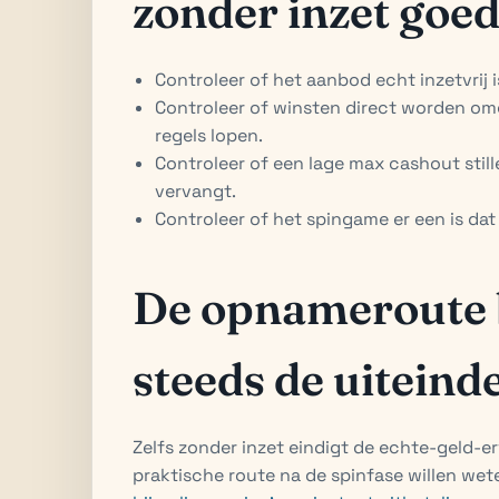
zonder inzet goe
Controleer of het aanbod echt inzetvrij is
Controleer of winsten direct worden om
regels lopen.
Controleer of een lage max cashout still
vervangt.
Controleer of het spingame er een is dat 
De opnameroute 
steeds de uiteind
Zelfs zonder inzet eindigt de echte-geld-erv
praktische route na de spinfase willen we