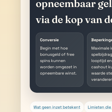
opneembaar geld
via de kop van d
Conversie
Beperking
Begin met hoe
Maximale i
bonusgeld of free
spelbijdrag
spins kunnen
looptijd e
worden omgezet in
cashout k
opneembare winst.
waarde ste
veranderen
Wat geen inzet betekent
Limieten die