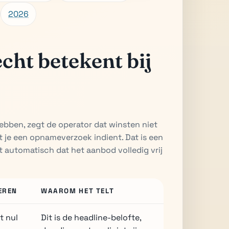
2026
echt betekent bij
ebben, zegt de operator dat winsten niet
je een opnameverzoek indient. Dat is een
t automatisch dat het aanbod volledig vrij
EREN
WAAROM HET TELT
t nul
Dit is de headline-belofte,