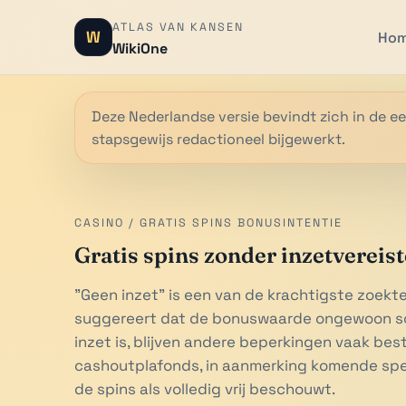
ATLAS VAN KANSEN
W
Ho
WikiOne
Deze Nederlandse versie bevindt zich in de ee
stapsgewijs redactioneel bijgewerkt.
CASINO / GRATIS SPINS BONUSINTENTIE
Gratis spins zonder inzetvereis
"Geen inzet" is een van de krachtigste zoekt
suggereert dat de bonuswaarde ongewoon sch
inzet is, blijven andere beperkingen vaak best
cashoutplafonds, in aanmerking komende spe
de spins als volledig vrij beschouwt.