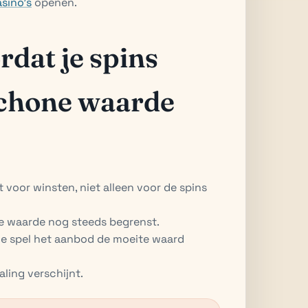
asino's
openen.
rdat je spins
 schone waarde
 voor winsten, niet alleen voor de spins
e waarde nog steeds begrenst.
e spel het aanbod de moeite waard
aling verschijnt.