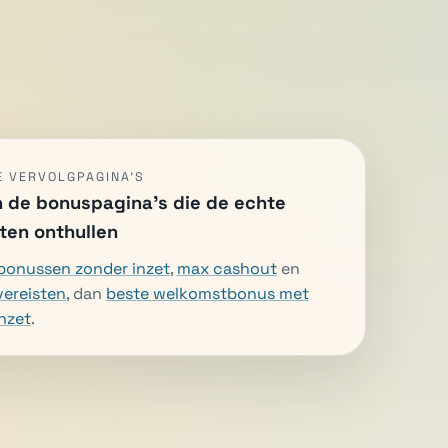
E VERVOLGPAGINA'S
 de bonuspagina's die de echte
eten onthullen
bonussen zonder inzet
,
max cashout
en
vereisten
, dan
beste welkomstbonus met
inzet
.