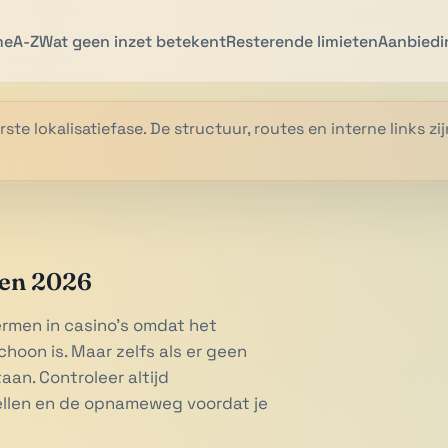
me
A-Z
Wat geen inzet betekent
Resterende limieten
Aanbiedi
rste lokalisatiefase. De structuur, routes en interne links 
ten 2026
ermen in casino's omdat het
oon is. Maar zelfs als er geen
aan. Controleer altijd
llen en de opnameweg voordat je