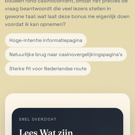
bouwen rond casinocontent, omdat het precies de
vraag beantwoordt die veel lezers stellen in
gewone taal: wat laat deze bonus me eigenlijk doen
voordat ik kan opnemen?
Hoge-intentie informatiepagina
Natuurlijke brug naar casinovergelijkingspagina's
Sterke fit voor Nederlandse route
SNEL OVERZICHT
Lees Wat zijn