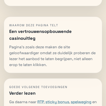
WAAROM DEZE PAGINA TELT
Een vertrouwensopbouwende
casinouitleg
Pagina's zoals deze maken de site
geloofwaardiger omdat ze duidelijk proberen de
lezer het aanbod te laten begrijpen, niet alleen
erop te laten klikken.
GOEDE VOLGENDE TOEVOEGINGEN
Verder lezen
Ga daarna naar
RTP
,
sticky bonus
,
spelweging
en