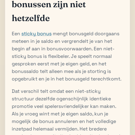
bonussen zijn niet
hetzelfde
Een
sticky bonus
mengt bonusgeld doorgaans
meteen in je saldo en vergrendelt je van het
begin af aan in bonusvoorwaarden. Een niet-
sticky bonus is flexibeler. Je speelt normaal
gesproken eerst met je eigen geld, en het
bonussaldo telt alleen mee als je storting is
opgebruikt en je in het bonusgeld terechtkomt.
Dat verschil telt omdat een niet-sticky
structuur dezelfde ogenschijnlijk identieke
promotie veel spelersvriendelijker kan maken.
Als je vroeg wint met je eigen saldo, kun je
mogelijk de bonus annuleren en het volledige
inzetpad helemaal vermijden. Het bredere