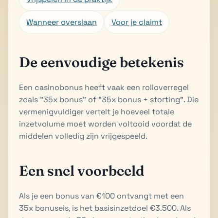
Wanneer overslaan
Voor je claimt
De eenvoudige betekenis
Een casinobonus heeft vaak een rolloverregel
zoals "35x bonus" of "35x bonus + storting". Die
vermenigvuldiger vertelt je hoeveel totale
inzetvolume moet worden voltooid voordat de
middelen volledig zijn vrijgespeeld.
Een snel voorbeeld
Als je een bonus van €100 ontvangt met een
35x bonuseis, is het basisinzetdoel €3.500. Als