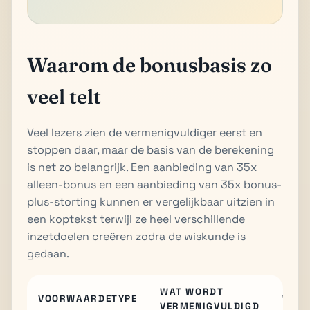
Waarom de bonusbasis zo
veel telt
Veel lezers zien de vermenigvuldiger eerst en
stoppen daar, maar de basis van de berekening
is net zo belangrijk. Een aanbieding van 35x
alleen-bonus en een aanbieding van 35x bonus-
plus-storting kunnen er vergelijkbaar uitzien in
een koptekst terwijl ze heel verschillende
inzetdoelen creëren zodra de wiskunde is
gedaan.
WAT WORDT
VOORWAARDETYPE
WAAR
VERMENIGVULDIGD