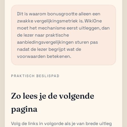
Dit is waarom bonusgrootte alleen een
zwakke vergelijkingsmetriek is. WikiOne
moet het mechanisme eerst uitleggen, dan
de lezer naar praktische
aanbiedingsvergelijkingen sturen pas
nadat de lezer begrijpt wat de
voorwaarden betekenen.
PRAKTISCH BESLISPAD
Zo lees je de volgende
pagina
Volg de links in volgorde als je van brede uitleg