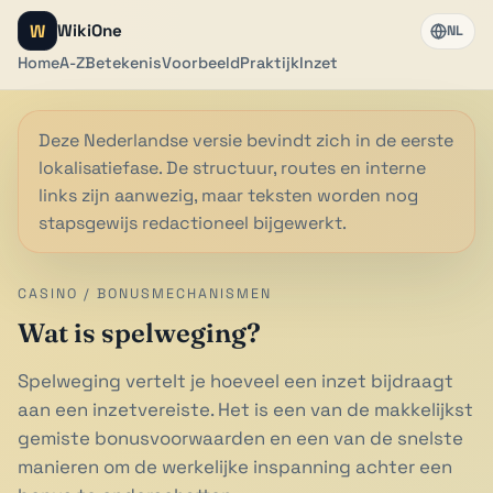
W
WikiOne
NL
Home
A-Z
Betekenis
Voorbeeld
Praktijk
Inzet
Deze Nederlandse versie bevindt zich in de eerste
lokalisatiefase. De structuur, routes en interne
links zijn aanwezig, maar teksten worden nog
stapsgewijs redactioneel bijgewerkt.
CASINO / BONUSMECHANISMEN
Wat is spelweging?
Spelweging vertelt je hoeveel een inzet bijdraagt
aan een inzetvereiste. Het is een van de makkelijkst
gemiste bonusvoorwaarden en een van de snelste
manieren om de werkelijke inspanning achter een