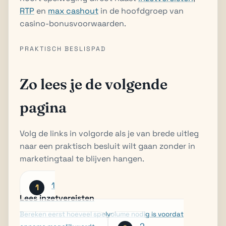
RTP
en
max cashout
in de hoofdgroep van
casino-bonusvoorwaarden.
PRAKTISCH BESLISPAD
Zo lees je de volgende
pagina
Volg de links in volgorde als je van brede uitleg
naar een praktisch besluit wilt gaan zonder in
marketingtaal te blijven hangen.
1
Lees inzetvereisten
Bereken eerst hoeveel spelvolume nodig is voordat