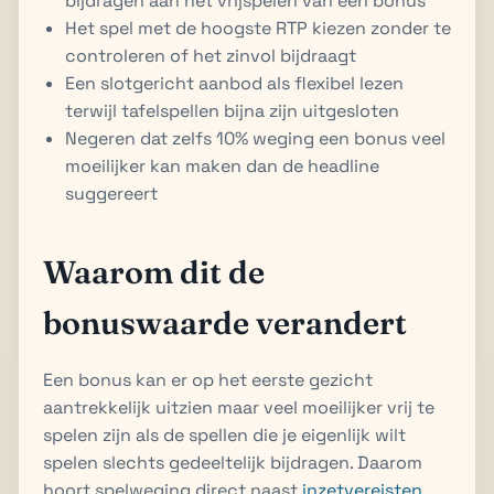
bijdragen aan het vrijspelen van een bonus
Het spel met de hoogste RTP kiezen zonder te
controleren of het zinvol bijdraagt
Een slotgericht aanbod als flexibel lezen
terwijl tafelspellen bijna zijn uitgesloten
Negeren dat zelfs 10% weging een bonus veel
moeilijker kan maken dan de headline
suggereert
Waarom dit de
bonuswaarde verandert
Een bonus kan er op het eerste gezicht
aantrekkelijk uitzien maar veel moeilijker vrij te
spelen zijn als de spellen die je eigenlijk wilt
spelen slechts gedeeltelijk bijdragen. Daarom
hoort spelweging direct naast
inzetvereisten
,