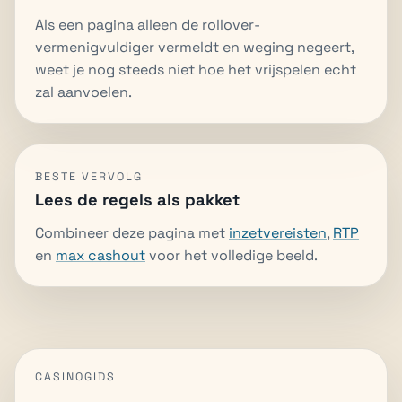
Als een pagina alleen de rollover-
vermenigvuldiger vermeldt en weging negeert,
weet je nog steeds niet hoe het vrijspelen echt
zal aanvoelen.
BESTE VERVOLG
Lees de regels als pakket
Combineer deze pagina met
inzetvereisten
,
RTP
en
max cashout
voor het volledige beeld.
CASINOGIDS