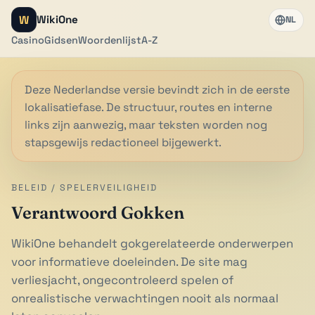
W
WikiOne
NL
Casino
Gidsen
Woordenlijst
A-Z
Deze Nederlandse versie bevindt zich in de eerste
lokalisatiefase. De structuur, routes en interne
links zijn aanwezig, maar teksten worden nog
stapsgewijs redactioneel bijgewerkt.
BELEID / SPELERVEILIGHEID
Verantwoord Gokken
WikiOne behandelt gokgerelateerde onderwerpen
voor informatieve doeleinden. De site mag
verliesjacht, ongecontroleerd spelen of
onrealistische verwachtingen nooit als normaal