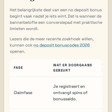
Het belangrijkste deel van een no deposit bonus
begint vaak
nadat
je iets wint. Dat is wanneer de
bannerbelofte een conversiepad met praktische
limieten wordt.
Lezers die de meer recente zoekhoek willen,
kunnen ook
no deposit bonuscodes 2026
openen.
WAT ER DOORGAANS
WAA
FASE
GEBEURT
BELA
De ko
Je registreert en
gene
Claimfase
ontvangt spins of
wrijv
bonussaldo.
is.