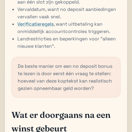
aan één slot zijn gekoppeld.
Vervaldatum, want no deposit aanbiedingen
vervallen vaak snel.
Verificatieregels
, want uitbetaling kan
onmiddellijk accountcontroles triggeren.
Landrestricties en beperkingen voor "alleen
nieuwe klanten".
De beste manier om een no deposit bonus
te lezen is door eerst één vraag te stellen:
hoeveel van deze koptekst kan realistisch
gezien opneembaar geld worden?
Wat er doorgaans na een
winst gebeurt