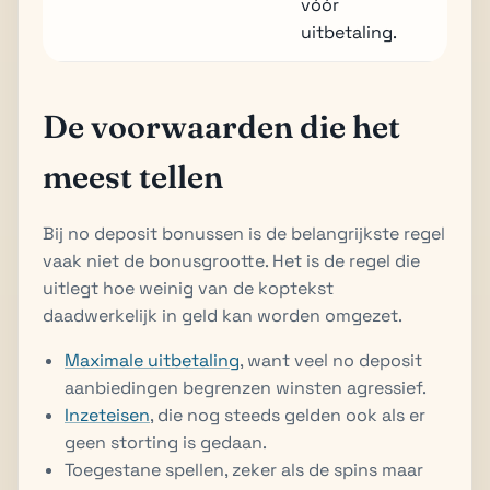
vóór
uitbetaling.
De voorwaarden die het
meest tellen
Bij no deposit bonussen is de belangrijkste regel
vaak niet de bonusgrootte. Het is de regel die
uitlegt hoe weinig van de koptekst
daadwerkelijk in geld kan worden omgezet.
Maximale uitbetaling
, want veel no deposit
aanbiedingen begrenzen winsten agressief.
Inzeteisen
, die nog steeds gelden ook als er
geen storting is gedaan.
Toegestane spellen, zeker als de spins maar