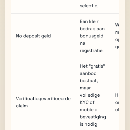
selectie.
Een klein
Welke 
bedrag aan
maxim
No deposit geld
bonusgeld
opnam
na
gelden
registratie.
Het "gratis"
aanbod
bestaat,
maar
volledige
Hoevee
Verificatiegeverificeerde
KYC of
ontsta
claim
mobiele
claim?
bevestiging
is nodig