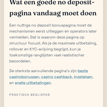
Wat een goede no deposit-
pagina vandaag moet doen
Een nuttige no deposit bonuspagina moet de
mechanismen eerst uitleggen en operators later
vermelden. Dat is waarom deze pagina op
structuur focust. Als je de maximale uitbetaling,
rollover en KYC-wrijving begrijpt, kun je
toekomstige ranglijsten veel realistischer
beoordelen.
De sterkste aanvullende pagina's zijn
beste
casinobonussen
,
casino cashback
,
inzeteisen
,
en
snelle uitbetalingen
.
PRAKTISCH BESLISPAD