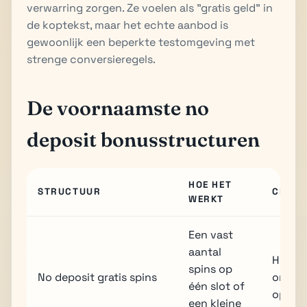
verwarring zorgen. Ze voelen als "gratis geld" in
de koptekst, maar het echte aanbod is
gewoonlijk een beperkte testomgeving met
strenge conversieregels.
De voornaamste no
deposit bonusstructuren
HOE HET
STRUCTUUR
CENTR
WERKT
Een vast
aantal
Hoe w
spins op
No deposit gratis spins
omgeze
één slot of
opnee
een kleine