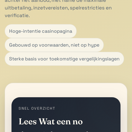
achter het aanbod, met name de maximale
uitbetaling, inzetvereisten, spelrestricties en
verificatie.
Hoge-intentie casinopagina
Gebouwd op voorwaarden, niet op hype
Sterke basis voor toekomstige vergelijkingslagen
SNEL OVERZICHT
Lees Wat een no