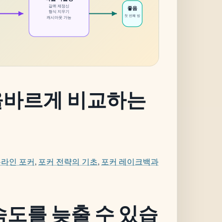
갈퀴 제정신
좋음
형식 지우기
첫 번째 방
캐시아웃 가능
올바르게 비교하는
라인 포커
,
포커 전략의 기초
,
포커 레이크백과
속도를 늦출 수 있습