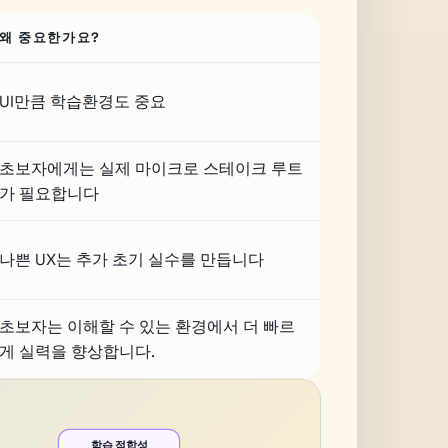
왜 중요한가요?
UI만큼 학습환경도 중요
초보자에게는 실제 마이크로 스테이크 루트
가 필요합니다
나쁜 UX는 추가 초기 실수를 만듭니다
초보자는 이해할 수 있는 환경에서 더 빠르
게 실력을 향상합니다.
학습 적합성