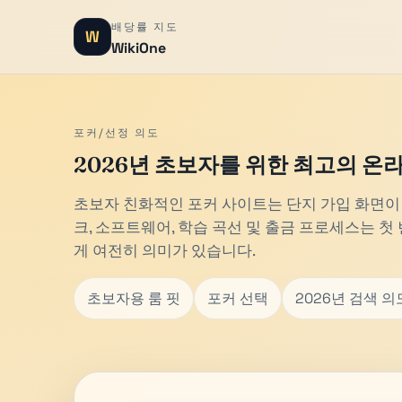
배당률 지도
W
WikiOne
포커/선정 의도
2026년 초보자를 위한 최고의 온
초보자 친화적인 포커 사이트는 단지 가입 화면이 
크, 소프트웨어, 학습 곡선 및 출금 프로세스는 
게 여전히 의미가 있습니다.
초보자용 룸 핏
포커 선택
2026년 검색 의