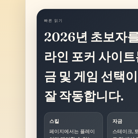
빠른 읽기
2026년 초보자를
라인 포커 사이트는
금 및 게임 선택이
잘 작동합니다.
스킬
자금
페이지에서는 플레이
스테이크, 