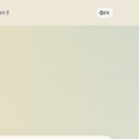
खता है
EN