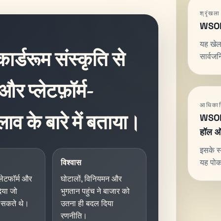
श्रृंखल
WSOP 
यह खेल
्डरूम संस्कृति से
सार्वजन
 प्लेटफ़ॉर्म-
आधिकार
लाव के बारे में बताया।
WSOP 
हॉल ऑ
इसके स्व
विश्वास
यह पोकर
्लेटफॉर्म और
घोटालों, विनियमन और
िया जो
भुगतान पहुंच ने बाजार को
कर सकते थे।
उतना ही बदल दिया
रणनीति।