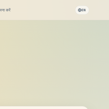
लना करें
EN