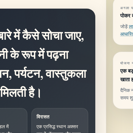
अगला पढ
पोकर क
जोड़ें
ल
ारे में कैसे सोचा जाए,
आधारित
 के रूप में पढ़ना
योजना 
न, पर्यटन, वास्तुकला
एक बड़
खाता हो
 मिलती है।
दैनिक न
समय शुद
विरासत
ल में
एक प्रसिद्ध स्थान अक्सर