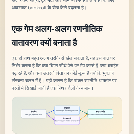
खेल नकद सत्रों, टूर्नामेंटों और सामान्य भिन्नता से बचने के लिए
आवश्यक bankroll के बीच कैसे बदलता है।
एक गेम अलग-अलग रणनीतिक
वातावरण क्यों बनाता है
एक ही हाथ बहुत अलग तरीके से खेल सकता है, यह इस बात पर
निर्भर करता है कि क्या चिप्स सीधे पैसे पर मैप करते हैं, क्या ब्लाइंड
बढ़ रहे हैं, और क्या उत्तरजीविता का कोई मूल्य है क्योंकि भुगतान
संरचना चलन में है। यही कारण है कि पोकर रणनीति आमतौर पर
परतों में सिखाई जाती है एक स्थिर शैली के बजाय।
टूर्नामेंट
स्टैक की गहराई, उत्तरजीविता, भुगतान दबाव
कैश गेम
अच्छा निर्णय
स्थिति, मूल्य, दोहराने योग्य किनारे
प्रारूप-जागरूक रणनीति जो भिन्नता से बच सकती है
bankroll
जोखिम नियंत्रण, रहने की शक्ति, भावनात्मक स्थिरता