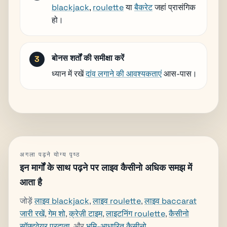
blackjack
,
roulette
या
बैकरेट
जहां प्रासंगिक
हो।
बोनस शर्तों की समीक्षा करें
ध्यान में रखें
दांव लगाने की आवश्यकताएं
आस-पास।
अगला पढ़ने योग्य पृष्ठ
इन मार्गों के साथ पढ़ने पर लाइव कैसीनो अधिक समझ में
आता है
जोड़ें
लाइव blackjack
,
लाइव roulette
,
लाइव baccarat
जारी रखें
,
गेम शो
,
क्रेज़ी टाइम
,
लाइटनिंग roulette
,
कैसीनो
सॉफ्टवेयर प्रदाता
, और
भूमि-आधारित कैसीनो
.