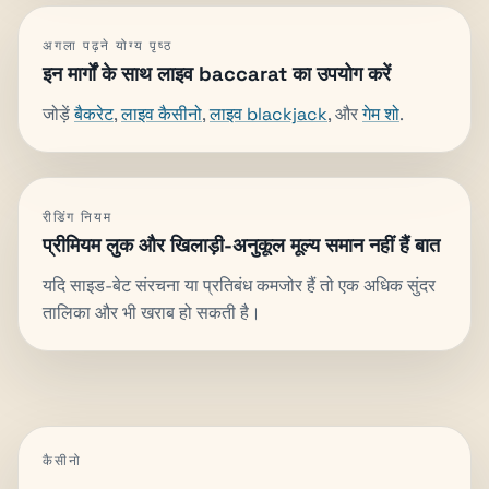
अगला पढ़ने योग्य पृष्ठ
इन मार्गों के साथ लाइव baccarat का उपयोग करें
जोड़ें
बैकरेट
,
लाइव कैसीनो
,
लाइव blackjack
, और
गेम शो
.
रीडिंग नियम
प्रीमियम लुक और खिलाड़ी-अनुकूल मूल्य समान नहीं हैं बात
यदि साइड-बेट संरचना या प्रतिबंध कमजोर हैं तो एक अधिक सुंदर
तालिका और भी खराब हो सकती है।
कैसीनो