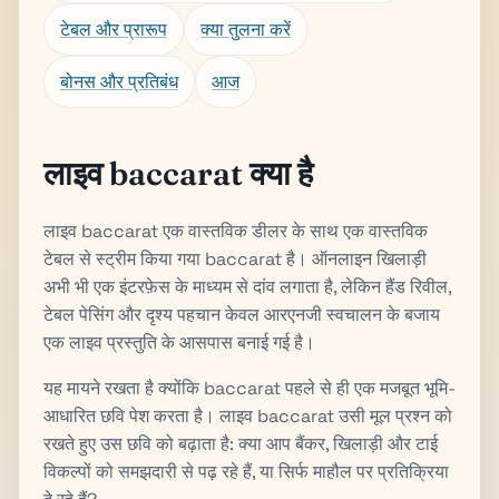
टेबल और प्रारूप
क्या तुलना करें
बोनस और प्रतिबंध
आज
लाइव baccarat क्या है
लाइव baccarat एक वास्तविक डीलर के साथ एक वास्तविक
टेबल से स्ट्रीम किया गया baccarat है। ऑनलाइन खिलाड़ी
अभी भी एक इंटरफ़ेस के माध्यम से दांव लगाता है, लेकिन हैंड रिवील,
टेबल पेसिंग और दृश्य पहचान केवल आरएनजी स्वचालन के बजाय
एक लाइव प्रस्तुति के आसपास बनाई गई है।
यह मायने रखता है क्योंकि baccarat पहले से ही एक मजबूत भूमि-
आधारित छवि पेश करता है। लाइव baccarat उसी मूल प्रश्न को
रखते हुए उस छवि को बढ़ाता है: क्या आप बैंकर, खिलाड़ी और टाई
विकल्पों को समझदारी से पढ़ रहे हैं, या सिर्फ माहौल पर प्रतिक्रिया