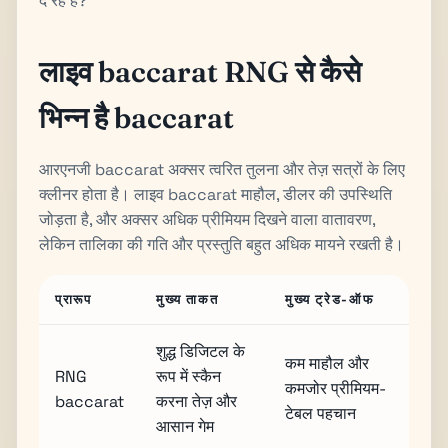
दे रहे हैं?
लाइव baccarat RNG से कैसे
भिन्न है baccarat
आरएनजी baccarat अक्सर त्वरित तुलना और तेज़ सत्रों के लिए
क्लीनर होता है। लाइव baccarat माहौल, डीलर की उपस्थिति
जोड़ता है, और अक्सर अधिक प्रीमियम दिखने वाला वातावरण,
लेकिन तालिका की गति और प्रस्तुति बहुत अधिक मायने रखती है।
प्रारूप
मुख्य ताकत
मुख्य ट्रेड-ऑफ
शुद्ध डिजिटल के
कम माहौल और
RNG
रूप में स्कैन
कमजोर प्रीमियम-
baccarat
करना तेज़ और
टेबल पहचान
आसान गेम