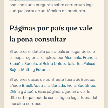
haciendo una pregunta sobre estructura legal
aunque parta de un término de producto.
Páginas por país que vale
la pena consultar
Si quieres el detalle país a país en lugar de solo
el mapa regional, empieza por
Alemania
,
Francia
,
España
,
Suecia
,
el Reino Unido
,
Italia
,
los Países
Bajos
,
Malta
y
Estonia
.
Si quieres casos de contraste fuera de Europa,
añade
Brasil
,
Australia
,
Canadá
,
India
,
Sudáfrica
,
China
y
Japón
. Esas páginas ayudan a ver lo
diferente que puede ser la lógica legal fuera del
mosaico europeo.