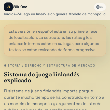
W
WikiOne
ES
Inicio
A-Z
Juego en línea
Visión general
Modelo de monopolio
Ca
Esta versión en español está en su primera fase
de localización. La estructura, las rutas y los
enlaces internos están en su lugar, pero algunos
textos se están revisando de forma progresiva.
HISTORIA / DERECHO Y ESTRUCTURA DE MERCADO
Sistema de juego finlandés
explicado
El sistema de juego finlandés importa porque
durante mucho tiempo se ha construido en torno a
un modelo de monopolio y argumentos de interés