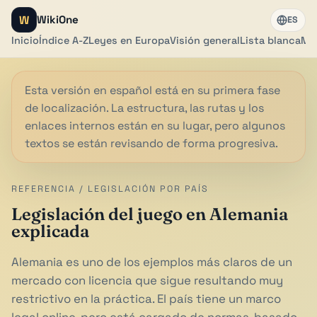
W
WikiOne
ES
Inicio
Índice A-Z
Leyes en Europa
Visión general
Lista blanca
Me
Esta versión en español está en su primera fase
de localización. La estructura, las rutas y los
enlaces internos están en su lugar, pero algunos
textos se están revisando de forma progresiva.
REFERENCIA / LEGISLACIÓN POR PAÍS
Legislación del juego en Alemania
explicada
Alemania es uno de los ejemplos más claros de un
mercado con licencia que sigue resultando muy
restrictivo en la práctica. El país tiene un marco