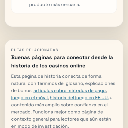
producto más cercana.
RUTAS RELACIONADAS
Buenas páginas para conectar desde la
historia de los casinos online
Esta página de historia conecta de forma
natural con términos del glosario, explicaciones
de bonos,
artículos sobre métodos de pago
,
juego en el móvil
,
historia del juego en EE.UU.
y
contenido más amplio sobre confianza en el
mercado. Funciona mejor como página de
contexto general para lectores que aún están
en modo de investigación.