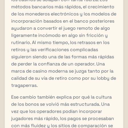
métodos bancarios más rápidos, el crecimiento
de los monederos electrónicos y los modelos de
incorporación basados en el banco posteriores
ayudaron a convertir el juego remoto de algo
ligeramente incómodo en algo sin fricción y
rutinario. Al mismo tiempo, los retrasos en los
retiros y las verificaciones complicadas
siguieron siendo una de las formas más rápidas
de perder la confianza de un operador. Una
marca de casino moderna se juzga tanto por la
calidad de su vía de retiro como por su lobby de
tragaperras.
Ese cambio también explica por qué la cultura
de los bonos se volvió más estructurada. Una
vez que los operadores podían incorporar
jugadores más rápido, los pagos se procesaban
con más fluidez y los sitios de comparación se