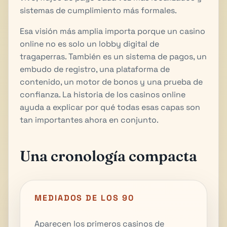
sistemas de cumplimiento más formales.
Esa visión más amplia importa porque un casino
online no es solo un lobby digital de
tragaperras. También es un sistema de pagos, un
embudo de registro, una plataforma de
contenido, un motor de bonos y una prueba de
confianza. La historia de los casinos online
ayuda a explicar por qué todas esas capas son
tan importantes ahora en conjunto.
Una cronología compacta
MEDIADOS DE LOS 90
Aparecen los primeros casinos de