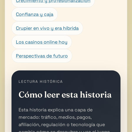
Crecimiento y profesionalización
Confianza y caja
Crupier en vivo y era híbrida
Los casinos online hoy
Perspectivas de futuro
LECTURA HISTÓRICA
Cómo leer esta historia
Esta historia explica una capa de
mercado: tráfico, medios, pagos,
afiliación, regulación o tecnología que
cambia cómo se descubre y usa el juego