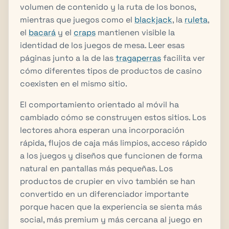
volumen de contenido y la ruta de los bonos,
mientras que juegos como el
blackjack
, la
ruleta
,
el
bacará
y el
craps
mantienen visible la
identidad de los juegos de mesa. Leer esas
páginas junto a la de las
tragaperras
facilita ver
cómo diferentes tipos de productos de casino
coexisten en el mismo sitio.
El comportamiento orientado al móvil ha
cambiado cómo se construyen estos sitios. Los
lectores ahora esperan una incorporación
rápida, flujos de caja más limpios, acceso rápido
a los juegos y diseños que funcionen de forma
natural en pantallas más pequeñas. Los
productos de crupier en vivo también se han
convertido en un diferenciador importante
porque hacen que la experiencia se sienta más
social, más premium y más cercana al juego en