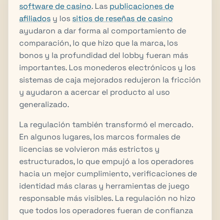
software de casino
. Las
publicaciones de
afiliados
y los
sitios de reseñas de casino
ayudaron a dar forma al comportamiento de
comparación, lo que hizo que la marca, los
bonos y la profundidad del lobby fueran más
importantes. Los monederos electrónicos y los
sistemas de caja mejorados redujeron la fricción
y ayudaron a acercar el producto al uso
generalizado.
La regulación también transformó el mercado.
En algunos lugares, los marcos formales de
licencias se volvieron más estrictos y
estructurados, lo que empujó a los operadores
hacia un mejor cumplimiento, verificaciones de
identidad más claras y herramientas de juego
responsable más visibles. La regulación no hizo
que todos los operadores fueran de confianza