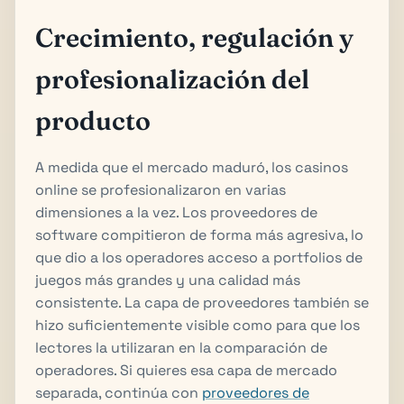
Crecimiento, regulación y
profesionalización del
producto
A medida que el mercado maduró, los casinos
online se profesionalizaron en varias
dimensiones a la vez. Los proveedores de
software compitieron de forma más agresiva, lo
que dio a los operadores acceso a portfolios de
juegos más grandes y una calidad más
consistente. La capa de proveedores también se
hizo suficientemente visible como para que los
lectores la utilizaran en la comparación de
operadores. Si quieres esa capa de mercado
separada, continúa con
proveedores de