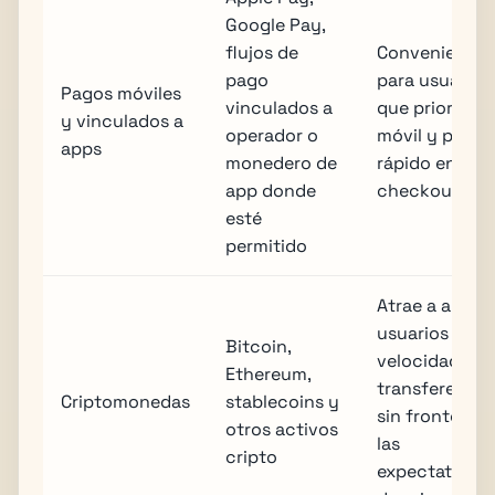
Google Pay,
flujos de
Convenientes
pago
para usuarios
Pagos móviles
vinculados a
que priorizan 
y vinculados a
operador o
móvil y pago
apps
monedero de
rápido en el
app donde
checkout
esté
permitido
Atrae a algun
usuarios por l
Bitcoin,
velocidad, la
Ethereum,
transferencia
Criptomonedas
stablecoins y
sin fronteras 
otros activos
las
cripto
expectativas