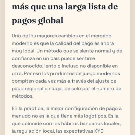
más que una larga lista de
pagos global
Uno de los mayores cambios en el mercado
moderno es que la calidad del pago es ahora
muy local. Un método que se siente normal y de
confianza en un país puede sentirse
desconocido, lento o incluso no disponible en
otro. Por eso los productos de juego modernos
compiten cada vez más a través del ajuste de
pago regional en lugar de solo por el número de
métodos.
En la práctica, la mejor configuración de pago a
menudo no es la que tiene más logotipos. Es la
que coincide con los hábitos bancarios locales,
la regulación local, las expectativas KYC