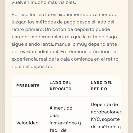
vuelven mucho más visibles.
Por eso los lectores experimentados a menudo
juzgan los métodos de pago desde el lado del
retiro primero. Un botón de depósito puede
parecer moderno mientras que la ruta de pago
sigue siendo lenta, manual o muy dependiente
de revisión adicional. En términos prácticos, la
experiencia real de la caja comienza en el retiro,
no en el depósito.
LADO DEL
LADO DEL
PREGUNTA
DEPÓSITO
RETIRO
Depende de
A menudo
aprobaciones,
casi
KYC, soporte
Velocidad
instantánea y
del método y
fácil de