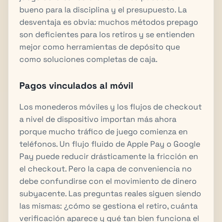
bueno para la disciplina y el presupuesto. La
desventaja es obvia: muchos métodos prepago
son deficientes para los retiros y se entienden
mejor como herramientas de depósito que
como soluciones completas de caja.
Pagos vinculados al móvil
Los monederos móviles y los flujos de checkout
a nivel de dispositivo importan más ahora
porque mucho tráfico de juego comienza en
teléfonos. Un flujo fluido de Apple Pay o Google
Pay puede reducir drásticamente la fricción en
el checkout. Pero la capa de conveniencia no
debe confundirse con el movimiento de dinero
subyacente. Las preguntas reales siguen siendo
las mismas: ¿cómo se gestiona el retiro, cuánta
verificación aparece y qué tan bien funciona el