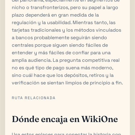
nicho o transfronterizos, pero su papel a largo
plazo dependerá en gran medida de la
regulación y la usabilidad. Mientras tanto, las
tarjetas tradicionales y los métodos vinculados
a bancos probablemente seguirán siendo
centrales porque siguen siendo fáciles de
entender y más fáciles de confiar para una
amplia audiencia. La pregunta competitiva real
no es qué tipo de pago suena más moderno,
sino cuál hace que los depósitos, retiros y la
verificación se sientan limpios de principio a fin.
RUTA RELACIONADA
Dónde encaja en WikiOne
Usa estos enlaces para conectar la historia con