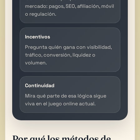
mercado: pagos, SEO, afiliación, móvil
o regulación.
Incentivos
Pregunta quién gana con visibilidad,
tráfico, conversión, liquidez o
volumen.
Continuidad
Mira qué parte de esa lógica sigue
viva en el juego online actual.
Por qué los métodos de