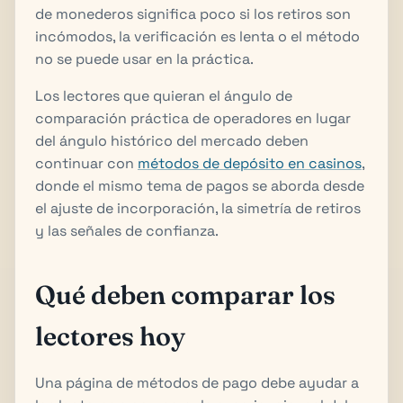
de monederos significa poco si los retiros son
incómodos, la verificación es lenta o el método
no se puede usar en la práctica.
Los lectores que quieran el ángulo de
comparación práctica de operadores en lugar
del ángulo histórico del mercado deben
continuar con
métodos de depósito en casinos
,
donde el mismo tema de pagos se aborda desde
el ajuste de incorporación, la simetría de retiros
y las señales de confianza.
Qué deben comparar los
lectores hoy
Una página de métodos de pago debe ayudar a