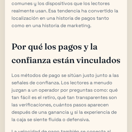
comunes y los dispositivos que los lectores
realmente usan. Esa tendencia ha convertido la
localización en una historia de pagos tanto
como en una historia de marketing.
Por qué los pagos y la
confianza están vinculados
Los métodos de pago se sitúan justo junto a las
señales de confianza. Los lectores a menudo
juzgan a un operador por preguntas como: qué
tan fácil es el retiro, qué tan transparentes son
las verificaciones, cuántos pasos aparecen
después de una ganancia y si la experiencia de
la caja se siente fluida o defensiva.
La velocidad de pago también se conecta al