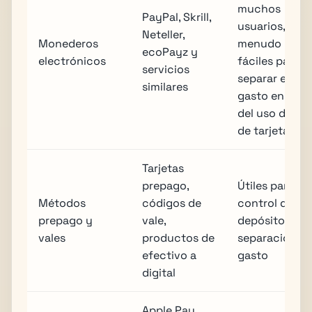
muchos
PayPal, Skrill,
usuarios, a
Neteller,
Monederos
menudo más
ecoPayz y
electrónicos
fáciles para
servicios
separar el
similares
gasto en jueg
del uso direc
de tarjetas
Tarjetas
prepago,
Útiles para el
Métodos
códigos de
control de
prepago y
vale,
depósitos y la
vales
productos de
separación de
efectivo a
gasto
digital
Apple Pay,