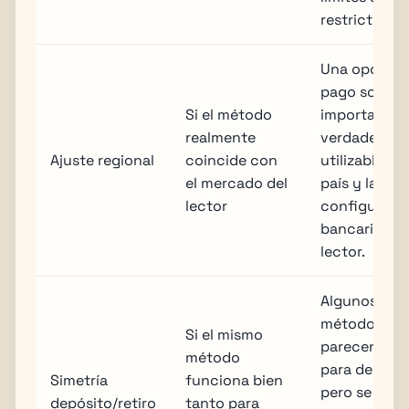
restrictivos.
Una opción 
pago solo
Si el método
importa si es
realmente
verdaderam
Ajuste regional
coincide con
utilizable en 
el mercado del
país y la
lector
configuraci
bancaria del
lector.
Algunos
métodos
Si el mismo
parecen bu
método
para deposit
Simetría
funciona bien
pero se vuel
depósito/retiro
tanto para