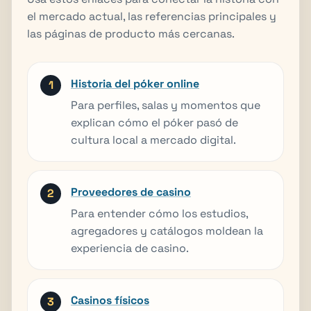
el mercado actual, las referencias principales y
las páginas de producto más cercanas.
Historia del póker online
Para perfiles, salas y momentos que
explican cómo el póker pasó de
cultura local a mercado digital.
Proveedores de casino
Para entender cómo los estudios,
agregadores y catálogos moldean la
experiencia de casino.
Casinos físicos