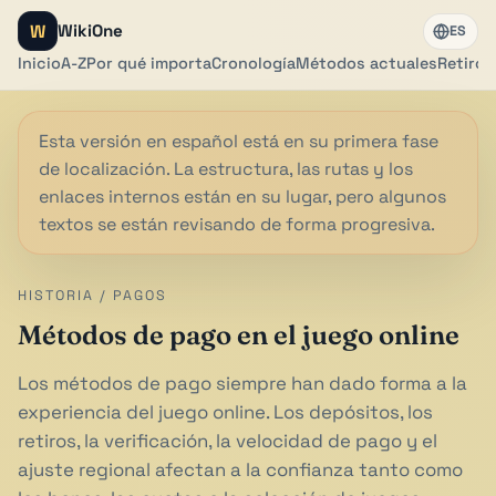
W
WikiOne
ES
Inicio
A-Z
Por qué importa
Cronología
Métodos actuales
Retiros
Esta versión en español está en su primera fase
de localización. La estructura, las rutas y los
enlaces internos están en su lugar, pero algunos
textos se están revisando de forma progresiva.
HISTORIA / PAGOS
Métodos de pago en el juego online
Los métodos de pago siempre han dado forma a la
experiencia del juego online. Los depósitos, los
retiros, la verificación, la velocidad de pago y el
ajuste regional afectan a la confianza tanto como