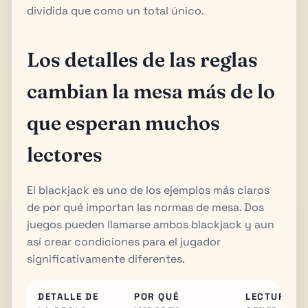
dividida que como un total único.
Los detalles de las reglas
cambian la mesa más de lo
que esperan muchos
lectores
El blackjack es uno de los ejemplos más claros
de por qué importan las normas de mesa. Dos
juegos pueden llamarse ambos blackjack y aun
así crear condiciones para el jugador
significativamente diferentes.
DETALLE DE
POR QUÉ
LECTURA