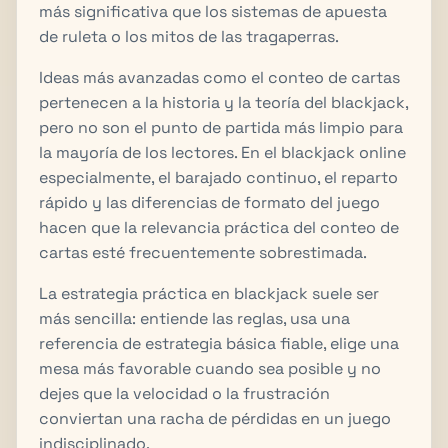
más significativa que los sistemas de apuesta
de ruleta o los mitos de las tragaperras.
Ideas más avanzadas como el conteo de cartas
pertenecen a la historia y la teoría del blackjack,
pero no son el punto de partida más limpio para
la mayoría de los lectores. En el blackjack online
especialmente, el barajado continuo, el reparto
rápido y las diferencias de formato del juego
hacen que la relevancia práctica del conteo de
cartas esté frecuentemente sobrestimada.
La estrategia práctica en blackjack suele ser
más sencilla: entiende las reglas, usa una
referencia de estrategia básica fiable, elige una
mesa más favorable cuando sea posible y no
dejes que la velocidad o la frustración
conviertan una racha de pérdidas en un juego
indisciplinado.