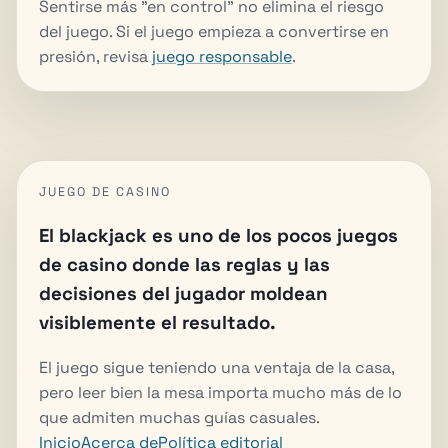
Sentirse más "en control" no elimina el riesgo
del juego. Si el juego empieza a convertirse en
presión, revisa
juego responsable
.
JUEGO DE CASINO
El blackjack es uno de los pocos juegos
de casino donde las reglas y las
decisiones del jugador moldean
visiblemente el resultado.
El juego sigue teniendo una ventaja de la casa,
pero leer bien la mesa importa mucho más de lo
que admiten muchas guías casuales.
Inicio
Acerca de
Política editorial