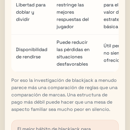
Libertad para
restringe las
para el
doblar y
mejores
valor de la
dividir
respuestas del
estrategia
jugador
básica
Puede reducir
Útil pero
Disponibilidad
las pérdidas en
no siempre
de rendirse
situaciones
ofrecido
desfavorables
Por eso la investigación de blackjack a menudo
parece más una comparación de reglas que una
comparación de marcas. Una estructura de
pago más débil puede hacer que una mesa de
aspecto familiar sea mucho peor en silencio.
El mejor hábito de blackjack para