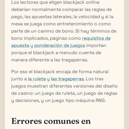
Los lectores que eligen blackjack online
deberían normalmente comparar las reglas de
pago, las apuestas laterales, la velocidad y si la
mesa se juega como entretenimiento o como
parte de un camino de bono. Si hay términos de
bono implicados, páginas como
requisitos de
apuesta
y
ponderación de juegos
importan
porque el blackjack a menudo cuenta de
manera diferente a las tragaperras.
Por eso el blackjack encaja de forma natural
junto a
la ruleta
y
las tragaperras
. Los tres
juegos muestran diferentes versiones del diseño
de casino: un juego de ruleta, un juego de reglas
y decisiones, y un juego tipo máquina RNG.
Errores comunes en