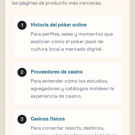
las páginas de producto más cercanas.
Historia del póker online
Para perfiles, salas y momentos que
explican cómo el póker pasó de
cultura local a mercado digital.
Proveedores de casino
Para entender cómo los estudios,
agregadores y catálogos moldean la
experiencia de casino.
Casinos físicos
Para conectar resorts, destinos,