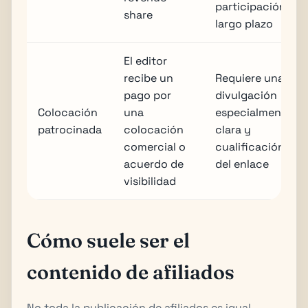
participación a
share
largo plazo
El editor
recibe un
Requiere una
pago por
divulgación
Colocación
una
especialmente
patrocinada
colocación
clara y
comercial o
cualificación
acuerdo de
del enlace
visibilidad
Cómo suele ser el
contenido de afiliados
No toda la publicación de afiliados es igual.