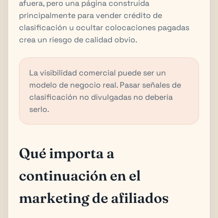
afuera, pero una página construida
principalmente para vender crédito de
clasificación u ocultar colocaciones pagadas
crea un riesgo de calidad obvio.
La visibilidad comercial puede ser un
modelo de negocio real. Pasar señales de
clasificación no divulgadas no debería
serlo.
Qué importa a
continuación en el
marketing de afiliados