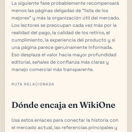
La siguiente fase probablemente recompensará
menos las páginas delgadas de "lista de los
mejores" y más la organización útil del mercado.
Los lectores se preocupan cada vez más por la
realidad del pago, la calidad de los retiros, el
cumplimiento, la experiencia del producto y si
una página parece genuinamente informada.
Eso desplaza el valor hacia mayor profundidad
editorial, señales de confianza más claras y
manejo comercial más transparente.
RUTA RELACIONADA
Dónde encaja en WikiOne
Usa estos enlaces para conectar la historia con
el mercado actual, las referencias principales y