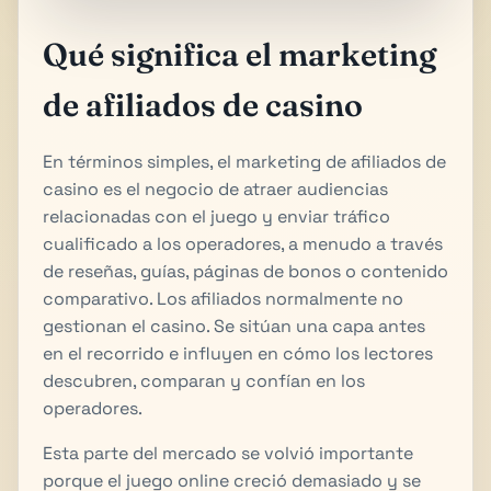
Qué significa el marketing
de afiliados de casino
En términos simples, el marketing de afiliados de
casino es el negocio de atraer audiencias
relacionadas con el juego y enviar tráfico
cualificado a los operadores, a menudo a través
de reseñas, guías, páginas de bonos o contenido
comparativo. Los afiliados normalmente no
gestionan el casino. Se sitúan una capa antes
en el recorrido e influyen en cómo los lectores
descubren, comparan y confían en los
operadores.
Esta parte del mercado se volvió importante
porque el juego online creció demasiado y se