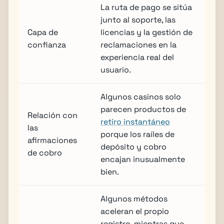
La ruta de pago se sitúa
junto al soporte, las
Capa de
licencias y la gestión de
confianza
reclamaciones en la
experiencia real del
usuario.
Algunos casinos solo
parecen productos de
Relación con
retiro instantáneo
las
porque los raíles de
afirmaciones
depósito y cobro
de cobro
encajan inusualmente
bien.
Algunos métodos
aceleran el propio
registro, mientras que