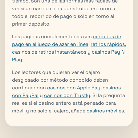
tiempo. Son una de las formas más fáciles de
ver si un casino se ha construido en torno a
todo el recorrido de pago o solo en torno al
primer depósito.
Las páginas complementarias son
métodos de
pago en el juego de azar en línea
,
retiros rápidos
,
casinos de retiros instantáneos
y
casinos Pay N
Play
.
Los lectores que quieren ver el cajero
desglosado por método conocido deben
continuar con
casinos con Apple Pay
,
casinos
con PayPal
y
casinos con Trustly
. Si la pregunta
real es si el casino entero está pensado para
móvil y no solo el cajero, añade
casinos móviles
.