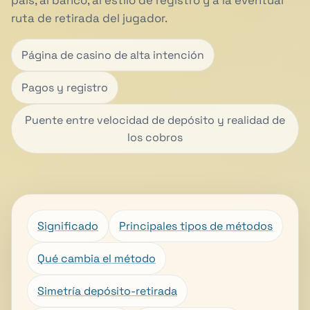
país, al banco, al estilo de registro y a la eventual
ruta de retirada del jugador.
Página de casino de alta intención
Pagos y registro
Puente entre velocidad de depósito y realidad de
los cobros
Significado
Principales tipos de métodos
Qué cambia el método
Simetría depósito-retirada