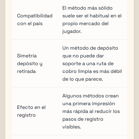
El método más sólido
Compatibilidad
suele ser el habitual en el
con el país
propio mercado del
jugador.
Un método de depósito
Simetría
que no puede dar
depósito y
soporte a una ruta de
retirada
cobro limpia es más débil
de lo que parece.
Algunos métodos crean
una primera impresión
Efecto en el
más rápida al reducir los
registro
pasos de registro
visibles.