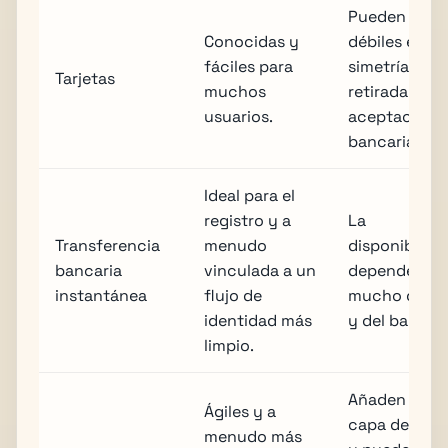
Pueden ser 
Conocidas y
débiles en
fáciles para
simetría de
Tarjetas
muchos
retirada o en 
usuarios.
aceptación
bancaria.
Ideal para el
registro y a
La
Transferencia
menudo
disponibilida
bancaria
vinculada a un
depende
instantánea
flujo de
mucho del pa
identidad más
y del banco.
limpio.
Añaden otra
Ágiles y a
capa de cue
menudo más