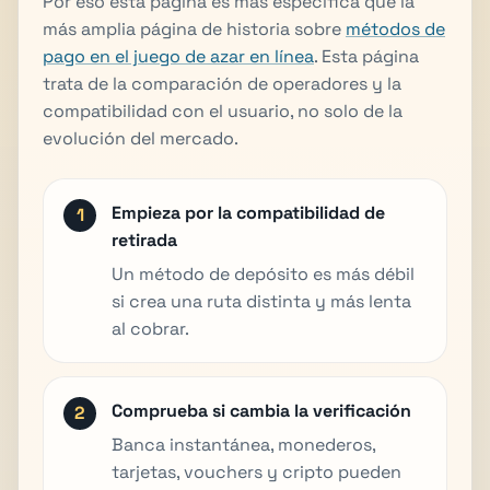
Por eso esta página es más específica que la
más amplia página de historia sobre
métodos de
pago en el juego de azar en línea
. Esta página
trata de la comparación de operadores y la
compatibilidad con el usuario, no solo de la
evolución del mercado.
Empieza por la compatibilidad de
retirada
Un método de depósito es más débil
si crea una ruta distinta y más lenta
al cobrar.
Comprueba si cambia la verificación
Banca instantánea, monederos,
tarjetas, vouchers y cripto pueden