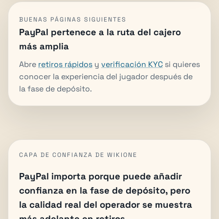
BUENAS PÁGINAS SIGUIENTES
PayPal pertenece a la ruta del cajero
más amplia
Abre
retiros rápidos
y
verificación KYC
si quieres
conocer la experiencia del jugador después de
la fase de depósito.
CAPA DE CONFIANZA DE WIKIONE
PayPal importa porque puede añadir
confianza en la fase de depósito, pero
la calidad real del operador se muestra
más adelante en retiros,