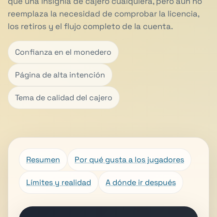
que una insignia de cajero cualquiera, pero aún no
reemplaza la necesidad de comprobar la licencia,
los retiros y el flujo completo de la cuenta.
Confianza en el monedero
Página de alta intención
Tema de calidad del cajero
Resumen
Por qué gusta a los jugadores
Límites y realidad
A dónde ir después