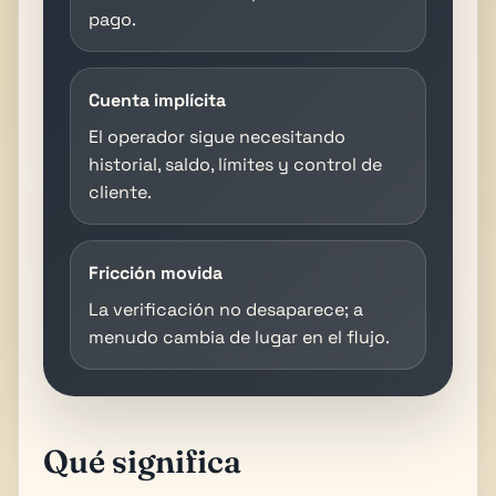
pago.
Cuenta implícita
El operador sigue necesitando
historial, saldo, límites y control de
cliente.
Fricción movida
La verificación no desaparece; a
menudo cambia de lugar en el flujo.
Qué significa