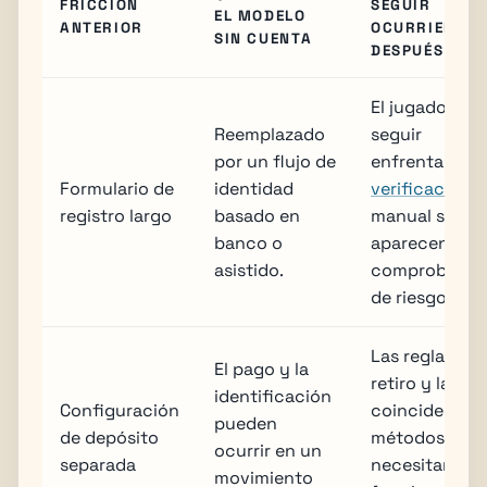
FRICCIÓN
SEGUIR
EL MODELO
ANTERIOR
OCURRIENDO
SIN CUENTA
DESPUÉS
El jugador pu
Reemplazado
seguir
por un flujo de
enfrentando
Formulario de
identidad
verificación 
registro largo
basado en
manual si
banco o
aparecen
asistido.
comprobacio
de riesgo.
Las reglas de
El pago y la
retiro y la
identificación
Configuración
coincidencia 
pueden
de depósito
métodos aún
ocurrir en un
separada
necesitan
movimiento