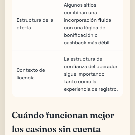
Algunos sitios
combinan una
Estructura de la
incorporación fluida
oferta
con una lógica de
bonificación o
cashback más débil.
La estructura de
confianza del operador
Contexto de
sigue importando
licencia
tanto como la
experiencia de registro.
Cuándo funcionan mejor
los casinos sin cuenta