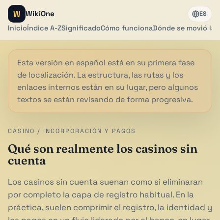
W
WikiOne
ES
Inicio
Índice A-Z
Significado
Cómo funciona
Dónde se movió la f
Esta versión en español está en su primera fase
de localización. La estructura, las rutas y los
enlaces internos están en su lugar, pero algunos
textos se están revisando de forma progresiva.
CASINO / INCORPORACIÓN Y PAGOS
Qué son realmente los casinos sin
cuenta
Los casinos sin cuenta suenan como si eliminaran
por completo la capa de registro habitual. En la
práctica, suelen comprimir el registro, la identidad y