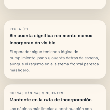
REGLA ÚTIL
Sin cuenta significa realmente menos
incorporación visible
El operador sigue teniendo lógica de
cumplimiento, pago y cuenta detrás de escena,
aunque el registro en el sistema frontal parezca
más ligero.
BUENAS PÁGINAS SIGUIENTES
Mantente en la ruta de incorporación
Las páginas más limpias a continuación son