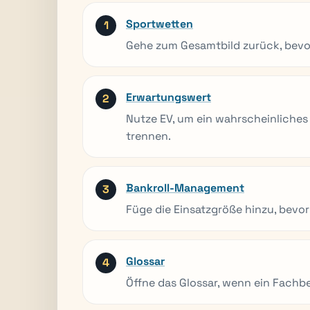
Sportwetten
Gehe zum Gesamtbild zurück, bevor
Erwartungswert
Nutze EV, um ein wahrscheinliches
trennen.
Bankroll-Management
Füge die Einsatzgröße hinzu, bevor
Glossar
Öffne das Glossar, wenn ein Fachbe