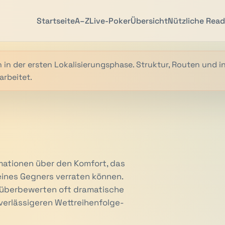
Startseite
A–Z
Live-Poker
Übersicht
Nützliche Rea
 in der ersten Lokalisierungsphase. Struktur, Routen und i
arbeitet.
rmationen über den Komfort, das
eines Gegners verraten können.
r überbewerten oft dramatische
uverlässigeren Wettreihenfolge-