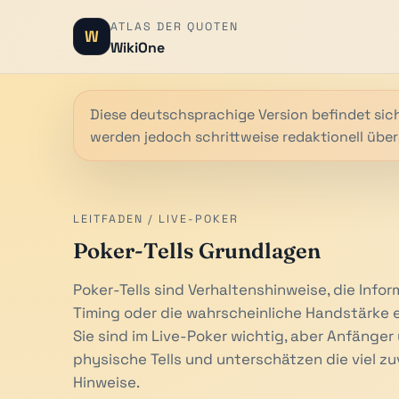
ATLAS DER QUOTEN
W
WikiOne
Diese deutschsprachige Version befindet sich
werden jedoch schrittweise redaktionell über
LEITFADEN / LIVE-POKER
Poker-Tells Grundlagen
Poker-Tells sind Verhaltenshinweise, die Info
Timing oder die wahrscheinliche Handstärke 
Sie sind im Live-Poker wichtig, aber Anfänge
physische Tells und unterschätzen die viel z
Hinweise.