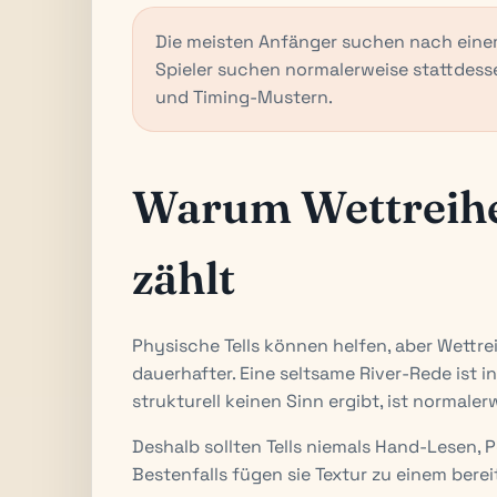
Die meisten Anfänger suchen nach einem
Spieler suchen normalerweise stattdes
und Timing-Mustern.
Warum Wettreihe
zählt
Physische Tells können helfen, aber Wettr
dauerhafter. Eine seltsame River-Rede ist int
strukturell keinen Sinn ergibt, ist normaler
Deshalb sollten Tells niemals Hand-Lesen, 
Bestenfalls fügen sie Textur zu einem berei