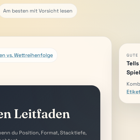
Am besten mit Vorsicht lesen
en vs. Wettreihenfolge
GUTE
Tell
Spie
Kombi
Etike
en Leitfaden
enn du Position, Format, Stacktiefe,