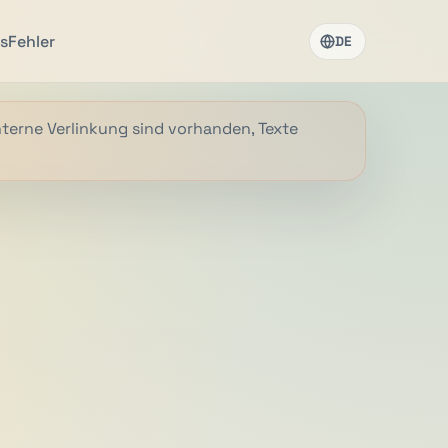
ds
Fehler
DE
nterne Verlinkung sind vorhanden, Texte