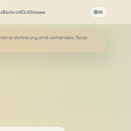
nz
Bankroll
CLV
Glossar
DE
nterne Verlinkung sind vorhanden, Texte