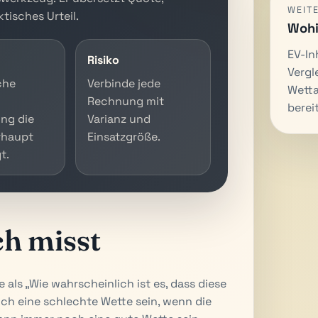
WEIT
tisches Urteil.
Wohi
EV-In
Risiko
Vergl
che
Verbinde jede
Wetta
Rechnung mit
bereit
ng die
Varianz und
rhaupt
Einsatzgröße.
t.
ch misst
 als „Wie wahrscheinlich ist es, dass diese
ch eine schlechte Wette sein, wenn die