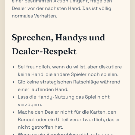
einer bestimmten Aktion umgeht, frage den
Dealer vor der nächsten Hand. Das ist völlig
normales Verhalten.
Sprechen, Handys und
Dealer-Respekt
Sei freundlich, wenn du willst, aber diskutiere
keine Hand, die andere Spieler noch spielen.
Gib keine strategischen Ratschläge während
einer laufenden Hand.
Lass die Handy-Nutzung das Spiel nicht
verzögern.
Mache den Dealer nicht für die Karten, den
Runout oder ein Urteil verantwortlich, das er
nicht getroffen hat.
Wenn es ein Regelproblem gibt, rufe ruhig