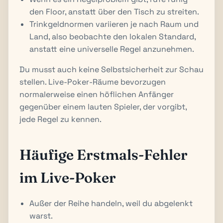
den Floor, anstatt über den Tisch zu streiten.
Trinkgeldnormen variieren je nach Raum und
Land, also beobachte den lokalen Standard,
anstatt eine universelle Regel anzunehmen.
Du musst auch keine Selbstsicherheit zur Schau
stellen. Live-Poker-Räume bevorzugen
normalerweise einen höflichen Anfänger
gegenüber einem lauten Spieler, der vorgibt,
jede Regel zu kennen.
Häufige Erstmals-Fehler
im Live-Poker
Außer der Reihe handeln, weil du abgelenkt
warst.