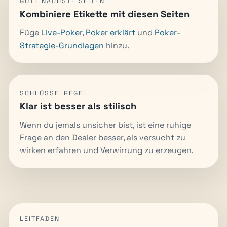
GUTE NÄCHSTE SEITEN
Kombiniere Etikette mit diesen Seiten
Füge
Live-Poker
,
Poker erklärt
und
Poker-
Strategie-Grundlagen
hinzu.
SCHLÜSSELREGEL
Klar ist besser als stilisch
Wenn du jemals unsicher bist, ist eine ruhige
Frage an den Dealer besser, als versucht zu
wirken erfahren und Verwirrung zu erzeugen.
LEITFADEN