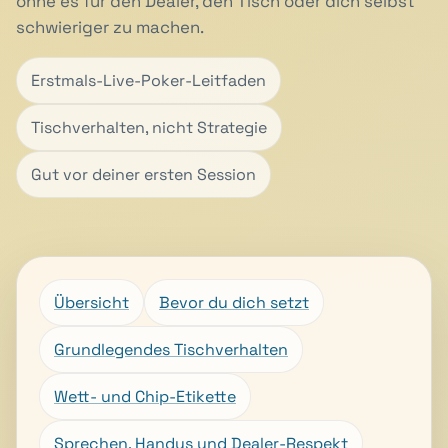
ohne es für den Dealer, den Tisch oder dich selbst
schwieriger zu machen.
Erstmals-Live-Poker-Leitfaden
Tischverhalten, nicht Strategie
Gut vor deiner ersten Session
Übersicht
Bevor du dich setzt
Grundlegendes Tischverhalten
Wett- und Chip-Etikette
Sprechen, Handys und Dealer-Respekt