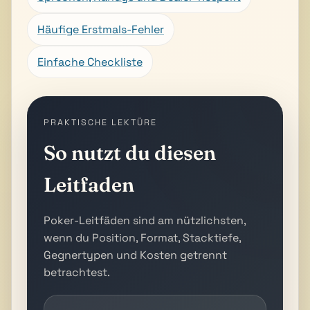
Häufige Erstmals-Fehler
Einfache Checkliste
PRAKTISCHE LEKTÜRE
So nutzt du diesen
Leitfaden
Poker-Leitfäden sind am nützlichsten,
wenn du Position, Format, Stacktiefe,
Gegnertypen und Kosten getrennt
betrachtest.