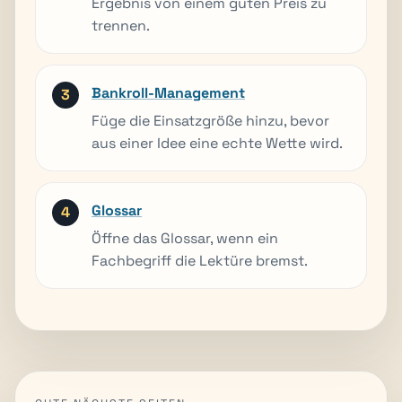
Ergebnis von einem guten Preis zu
trennen.
Bankroll-Management
Füge die Einsatzgröße hinzu, bevor
aus einer Idee eine echte Wette wird.
Glossar
Öffne das Glossar, wenn ein
Fachbegriff die Lektüre bremst.