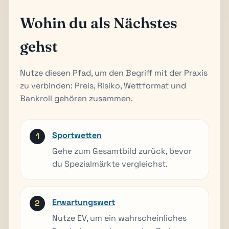
Wohin du als Nächstes
gehst
Nutze diesen Pfad, um den Begriff mit der Praxis
zu verbinden: Preis, Risiko, Wettformat und
Bankroll gehören zusammen.
Sportwetten
Gehe zum Gesamtbild zurück, bevor
du Spezialmärkte vergleichst.
Erwartungswert
Nutze EV, um ein wahrscheinliches