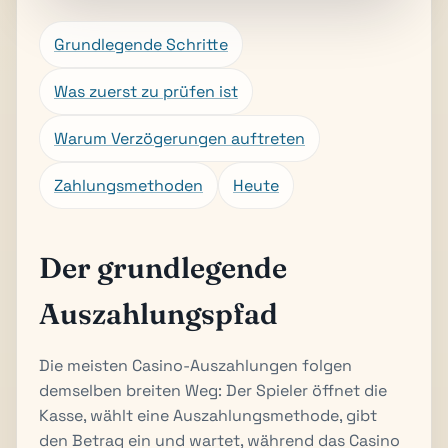
Grundlegende Schritte
Was zuerst zu prüfen ist
Warum Verzögerungen auftreten
Zahlungsmethoden
Heute
Der grundlegende
Auszahlungspfad
Die meisten Casino-Auszahlungen folgen
demselben breiten Weg: Der Spieler öffnet die
Kasse, wählt eine Auszahlungsmethode, gibt
den Betrag ein und wartet, während das Casino