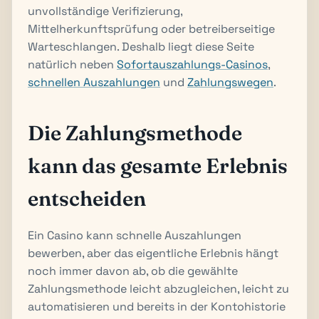
unvollständige Verifizierung,
Mittelherkunftsprüfung oder betreiberseitige
Warteschlangen. Deshalb liegt diese Seite
natürlich neben
Sofortauszahlungs-Casinos
,
schnellen Auszahlungen
und
Zahlungswegen
.
Die Zahlungsmethode
kann das gesamte Erlebnis
entscheiden
Ein Casino kann schnelle Auszahlungen
bewerben, aber das eigentliche Erlebnis hängt
noch immer davon ab, ob die gewählte
Zahlungsmethode leicht abzugleichen, leicht zu
automatisieren und bereits in der Kontohistorie