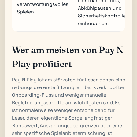
sichtbaren Limits,
verantwortungsvolles
Abkühlpausen und
Spielen
Sicherheitskontrollen
einhergehen.
Wer am meisten von Pay N
Play profitiert
Pay N Play ist am stärksten für Leser, denen eine
reibungslose erste Sitzung, ein bankverknüpfter
Onboarding-Fluss und weniger manuelle
Registrierungsschritte am wichtigsten sind. Es
ist normalerweise weniger entscheidend für
Leser, deren eigentliche Sorge langfristiger
Bonuswert, Auszahlungsobergrenzen oder eine
sehr spezifische Spielanbietermischung ist.