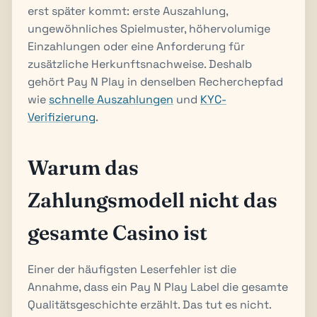
erst später kommt: erste Auszahlung,
ungewöhnliches Spielmuster, höhervolumige
Einzahlungen oder eine Anforderung für
zusätzliche Herkunftsnachweise. Deshalb
gehört Pay N Play in denselben Recherchepfad
wie
schnelle Auszahlungen
und
KYC-
Verifizierung
.
Warum das
Zahlungsmodell nicht das
gesamte Casino ist
Einer der häufigsten Leserfehler ist die
Annahme, dass ein Pay N Play Label die gesamte
Qualitätsgeschichte erzählt. Das tut es nicht.