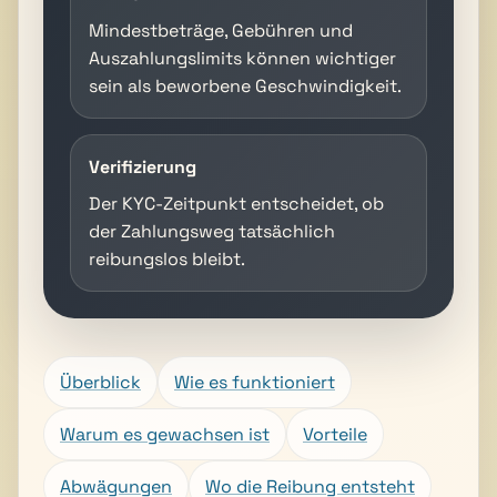
Mindestbeträge, Gebühren und
Auszahlungslimits können wichtiger
sein als beworbene Geschwindigkeit.
Verifizierung
Der KYC-Zeitpunkt entscheidet, ob
der Zahlungsweg tatsächlich
reibungslos bleibt.
Überblick
Wie es funktioniert
Warum es gewachsen ist
Vorteile
Abwägungen
Wo die Reibung entsteht