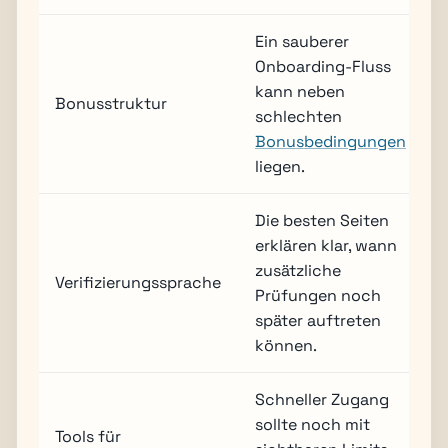
Ein sauberer
Onboarding-Fluss
kann neben
Bonusstruktur
schlechten
Bonusbedingungen
liegen.
Die besten Seiten
erklären klar, wann
zusätzliche
Verifizierungssprache
Prüfungen noch
später auftreten
können.
Schneller Zugang
sollte noch mit
Tools für