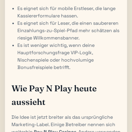
Es eignet sich für mobile Erstleser, die lange
Kassiererformulare hassen.
Es eignet sich für Leser, die einen saubereren
Einzahlungs-zu-Spiel-Pfad mehr schätzen als
riesige Willkommensbanner.
Es ist weniger wichtig, wenn deine
Hauptforschungsfrage VIP-Logik,
Nischenspiele oder hochvolumige
Bonusfreispiele betrifft.
Wie Pay N Play heute
aussieht
Die Idee ist jetzt breiter als das ursprüngliche
Marketing-Label. Einige Betreiber nennen sich
weiterhin
Pay N Play Casinos
. Andere verwenden