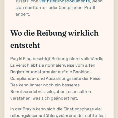
zusätzliche
Verifizierungsdokumente
, wenn
sich das Konto- oder Compliance-Profil
ändert.
Wo die Reibung wirklich
entsteht
Pay N Play beseitigt Reibung nicht vollständig.
Es verschiebt sie normalerweise vom alten
Registrierungsformular auf die Banking-,
Compliance- und Auszahlungsseite der Reise.
Das kann immer noch ein besseres
Benutzererlebnis sein, aber Leser sollten
verstehen, was sich geändert hat.
In der Praxis kann sich die Einstiegsphase viel
reibungsloser anfühlen, während der echte Test