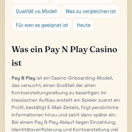
Qualität vs. Modell
Was zu vergleichen ist
Für wen es geeignet ist
Heute
Was ein Pay N Play Casino
ist
Pay N Play
ist ein Casino-Onboarding-Modell,
das versucht, einen Großteil der alten
Kontoerstellungsreibung zu beseitigen. Im
klassischen Aufbau erstellt ein Spieler zuerst ein
Profil, bestätigt E-Mail-Details, fügt persönliche
Informationen hinzu und zahlt dann später ein.
Bei einem Pay N Play Ablauf liegen Einzahlung,
Identitätsverifizierung und Kontoerstellung viel