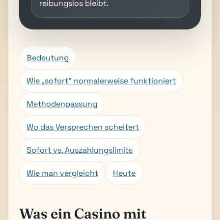
reibungslos bleibt.
Bedeutung
Wie „sofort" normalerweise funktioniert
Methodenpassung
Wo das Versprechen scheitert
Sofort vs. Auszahlungslimits
Wie man vergleicht
Heute
Was ein Casino mit