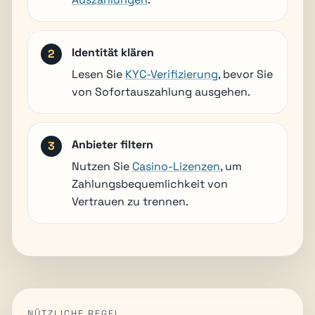
Identität klären
Lesen Sie
KYC-Verifizierung
, bevor Sie
von Sofortauszahlung ausgehen.
Anbieter filtern
Nutzen Sie
Casino-Lizenzen
, um
Zahlungsbequemlichkeit von
Vertrauen zu trennen.
NÜTZLICHE REGEL