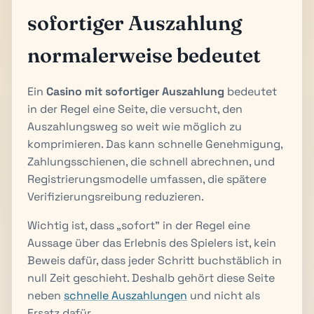
sofortiger Auszahlung
normalerweise bedeutet
Ein
Casino mit sofortiger Auszahlung
bedeutet
in der Regel eine Seite, die versucht, den
Auszahlungsweg so weit wie möglich zu
komprimieren. Das kann schnelle Genehmigung,
Zahlungsschienen, die schnell abrechnen, und
Registrierungsmodelle umfassen, die spätere
Verifizierungsreibung reduzieren.
Wichtig ist, dass „sofort" in der Regel eine
Aussage über das Erlebnis des Spielers ist, kein
Beweis dafür, dass jeder Schritt buchstäblich in
null Zeit geschieht. Deshalb gehört diese Seite
neben
schnelle Auszahlungen
und nicht als
Ersatz dafür.