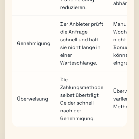
abhängen.
reduzieren.
Der Anbieter prüft
Manuelle 
die Anfrage
Wochenen
schnell und hält
nicht abg
Genehmigung
sie nicht lange in
Bonusbed
einer
können tr
Warteschlange.
eingreifen.
Die
Zahlungsmethode
Überweisu
selbst überträgt
Überweisung
variieren 
Gelder schnell
Methode u
nach der
Genehmigung.