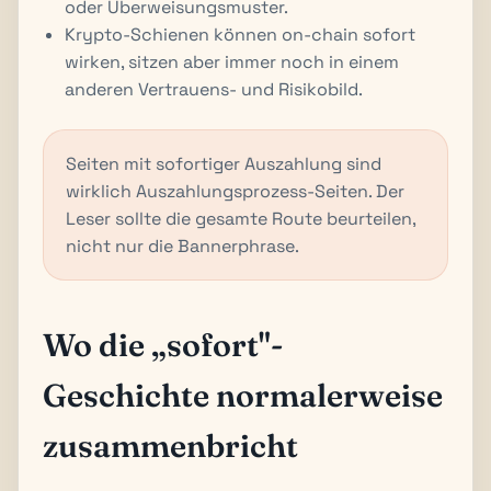
oder Überweisungsmuster.
Krypto-Schienen können on-chain sofort
wirken, sitzen aber immer noch in einem
anderen Vertrauens- und Risikobild.
Seiten mit sofortiger Auszahlung sind
wirklich Auszahlungsprozess-Seiten. Der
Leser sollte die gesamte Route beurteilen,
nicht nur die Bannerphrase.
Wo die „sofort"-
Geschichte normalerweise
zusammenbricht