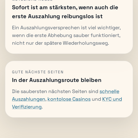
Sofort ist am stärksten, wenn auch die
erste Auszahlung reibungslos ist
Ein Auszahlungsversprechen ist viel wichtiger,
wenn die erste Abhebung sauber funktioniert,
nicht nur der spätere Wiederholungsweg.
GUTE NÄCHSTE SEITEN
In der Auszahlungsroute bleiben
Die saubersten nächsten Seiten sind
schnelle
Auszahlungen
,
kontolose Casinos
und
KYC und
Verifizierung
.