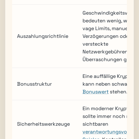
Geschwindigkeitsversp
bedeuten wenig, wenn 
vage Limits, manuelle
Auszahlungsrichtlinie
Verzögerungen oder
versteckte
Netzwerkgebühren-
Überraschungen gibt.
Eine auffällige Krypto-
Bonusstruktur
kann neben schwache
Bonuswert
stehen.
Ein moderner Krypto-F
sollte immer noch mit
Sicherheitswerkzeuge
sichtbaren
verantwortungsvollem