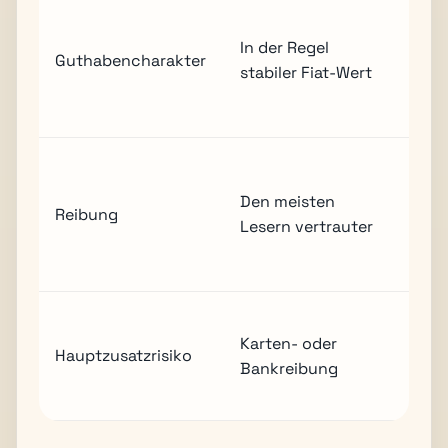
Kann
volat
In der Regel
Guthabencharakter
blei
stabiler Fiat-Wert
umg
werd
Poten
gren
Den meisten
Reibung
schne
Lesern vertrauter
tech
aufw
Walle
Karten- oder
Volat
Hauptzusatzrisiko
Bankreibung
schw
Verb