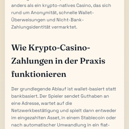
anders als ein krypto-natives Casino, das sich
rund um Anonymität, schnelle Wallet-
Überweisungen und Nicht-Bank-
Zahlungsidentität vermarktet.
Wie Krypto-Casino-
Zahlungen in der Praxis
funktionieren
Der grundlegende Ablauf ist wallet-basiert statt
bankbasiert. Der Spieler sendet Guthaben an
eine Adresse, wartet auf die
Netzwerkbestätigung und spielt dann entweder
im eingezahlten Asset, in einem Stablecoin oder
nach automatischer Umwandlung in ein fiat-