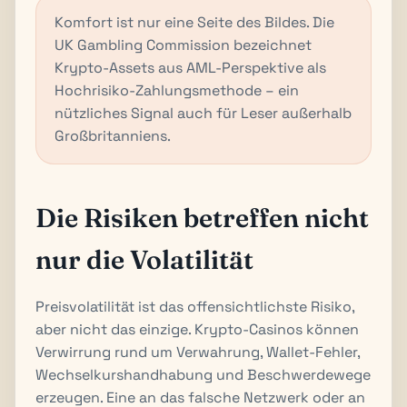
Komfort ist nur eine Seite des Bildes. Die
UK Gambling Commission bezeichnet
Krypto-Assets aus AML-Perspektive als
Hochrisiko-Zahlungsmethode – ein
nützliches Signal auch für Leser außerhalb
Großbritanniens.
Die Risiken betreffen nicht
nur die Volatilität
Preisvolatilität ist das offensichtlichste Risiko,
aber nicht das einzige. Krypto-Casinos können
Verwirrung rund um Verwahrung, Wallet-Fehler,
Wechselkurshandhabung und Beschwerdewege
erzeugen. Eine an das falsche Netzwerk oder an