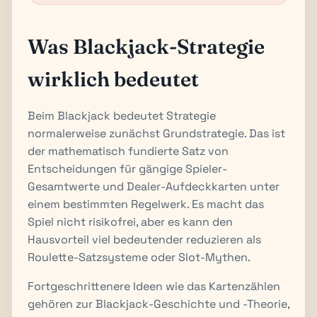
Was Blackjack-Strategie
wirklich bedeutet
Beim Blackjack bedeutet Strategie
normalerweise zunächst Grundstrategie. Das ist
der mathematisch fundierte Satz von
Entscheidungen für gängige Spieler-
Gesamtwerte und Dealer-Aufdeckkarten unter
einem bestimmten Regelwerk. Es macht das
Spiel nicht risikofrei, aber es kann den
Hausvorteil viel bedeutender reduzieren als
Roulette-Satzsysteme oder Slot-Mythen.
Fortgeschrittenere Ideen wie das Kartenzählen
gehören zur Blackjack-Geschichte und -Theorie,