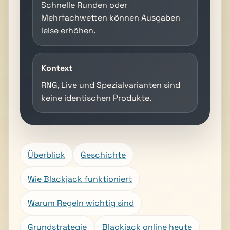
Schnelle Runden oder
Mehrfachwetten können Ausgaben
leise erhöhen.
Kontext
RNG, Live und Spezialvarianten sind
keine identischen Produkte.
Überblick
Geschichte
Wie Blackjack funktioniert
Warum Regeln wichtig sind
Grundstrategie
Blackjack online heute