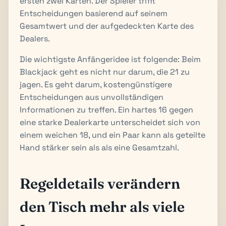
ersten zwei Karten. Der Spieler trifft
Entscheidungen basierend auf seinem
Gesamtwert und der aufgedeckten Karte des
Dealers.
Die wichtigste Anfängeridee ist folgende: Beim
Blackjack geht es nicht nur darum, die 21 zu
jagen. Es geht darum, kostengünstigere
Entscheidungen aus unvollständigen
Informationen zu treffen. Ein hartes 16 gegen
eine starke Dealerkarte unterscheidet sich von
einem weichen 18, und ein Paar kann als geteilte
Hand stärker sein als als eine Gesamtzahl.
Regeldetails verändern
den Tisch mehr als viele