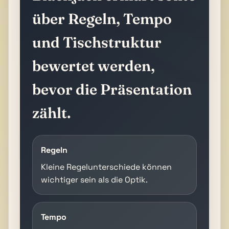
über Regeln, Tempo
und Tischstruktur
bewertet werden,
bevor die Präsentation
zählt.
Regeln
Kleine Regelunterschiede können
wichtiger sein als die Optik.
Tempo