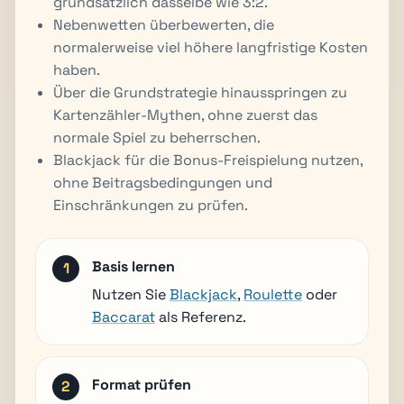
grundsätzlich dasselbe wie 3:2.
Nebenwetten überbewerten, die
normalerweise viel höhere langfristige Kosten
haben.
Über die Grundstrategie hinausspringen zu
Kartenzähler-Mythen, ohne zuerst das
normale Spiel zu beherrschen.
Blackjack für die Bonus-Freispielung nutzen,
ohne Beitragsbedingungen und
Einschränkungen zu prüfen.
Basis lernen
Nutzen Sie
Blackjack
,
Roulette
oder
Baccarat
als Referenz.
Format prüfen